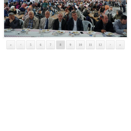
«
5
6
7
8
9
10
11
12
»
<
>