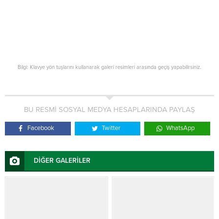
Bilgi: Klavye yön tuşlarını kullanarak galeri resimleri arasında geçiş yapabilirsiniz.
BU RESMİ SOSYAL MEDYA HESAPLARINDA PAYLAŞ
Facebook
Twitter
WhatsApp
DİĞER GALERİLER