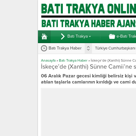
Batı Trakya
e-Batı Tra
Batı Trakya Haber
Türkiye Cumhurbaşkanı E
Anasayfa
»
Batı Trakya Haber
»
İskeçe’de (Xanthi) Sünne Ca
İskeçe’de (Xanthi) Sünne Camii’ne s
06 Aralık Pazar gecesi kimliği belirsiz kişi
atılan taşlarla camlarının kırıldığı ve cami du