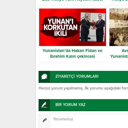
etti
Yunanistan’da Hakan Fidan ve
Av
İbrahim Kalın çekincesi
Yunanista
ZİYARETÇİ YORUMLARI
Henüz yorum yapılmamış. İlk yorumu aşağıdaki form ar
BİR YORUM YAZ