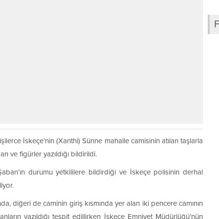
işilerce İskeçe’nin (Xanthi) Sünne mahalle camisinin atılan taşlarla
n ve figürler yazıldığı bildirildi.
n’ın durumu yetkililere bildirdiği ve İskeçe polisinin derhal
iyor.
ında, diğeri de caminin giriş kısmında yer alan iki pencere camının
ganların yazıldığı tespit edillirken İskeçe Emniyet Müdürlüğü’nün