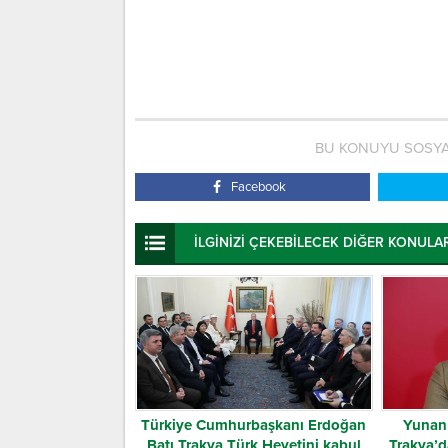
BU KONUYU SOSYA
Facebook
İLGİNİZİ ÇEKEBİLECEK DİĞER KONULA
Türkiye Cumhurbaşkanı Erdoğan
Yunan 
Batı Trakya Türk Heyetini kabul
Trakya’d