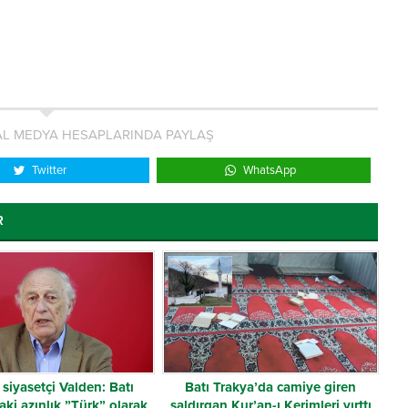
L MEDYA HESAPLARINDA PAYLAŞ
Twitter
WhatsApp
R
siyasetçi Valden: Batı
Batı Trakya’da camiye giren
aki azınlık ”Türk” olarak
saldırgan Kur’an-ı Kerimleri yırttı