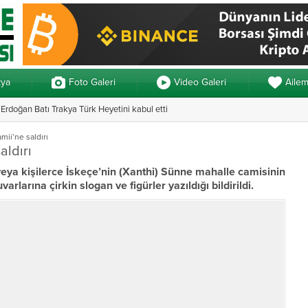
kya
Foto Galeri
Video Galeri
Aile
rdoğan Batı Trakya Türk Heyetini kabul etti
Yunanistan’da ve
mii’ne saldırı
aldırı
 veya kişilerce İskeçe’nin (Xanthi) Sünne mahalle camisinin
varlarına çirkin slogan ve figürler yazıldığı bildirildi.