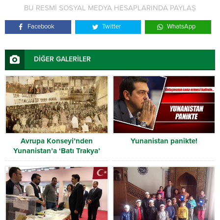
BU RESMİ SOSYAL MEDYA HESAPLARINDA PAYLAŞ
Facebook
Twitter
WhatsApp
DİĞER GALERİLER
Avrupa Konseyi’nden
Yunanistan panikte!
Yunanistan’a ‘Batı Trakya’
uyarısı