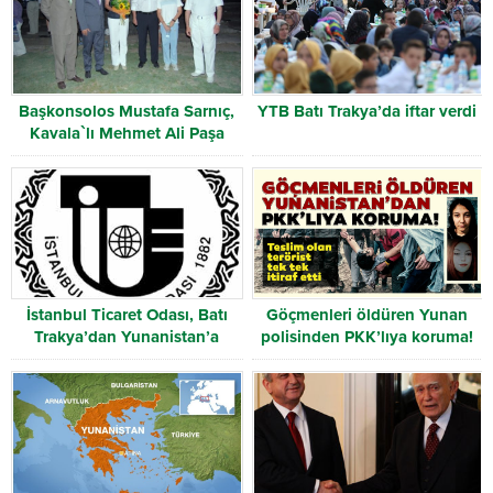
Başkonsolos Mustafa Sarnıç,
YTB Batı Trakya’da iftar verdi
Kavala`lı Mehmet Ali Paşa
Kalesi`nde ayakta alkışlandı.
İstanbul Ticaret Odası, Batı
Göçmenleri öldüren Yunan
Trakya’dan Yunanistan’a
polisinden PKK’lıya koruma!
açılıyor