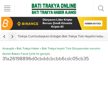
Türkiye Cumhurbaşkanı Erdoğan Batı Trakya Türk Heyetini kabul etti
Y
Anasayfa
»
Batı Trakya Haber
»
Batı Trakya heyeti Türk Dünyasından sorumlu
Devlet Bakanı Faruk Çelik ile görüştü
31a26198896d0cbddcbcbb6cdc05cb35