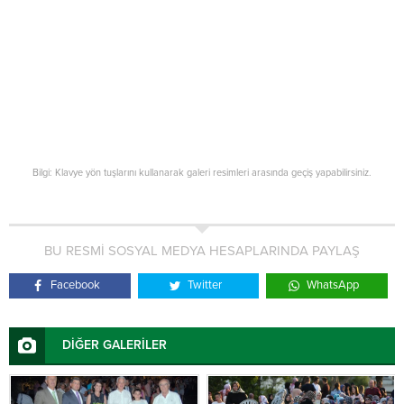
Bilgi: Klavye yön tuşlarını kullanarak galeri resimleri arasında geçiş yapabilirsiniz.
BU RESMİ SOSYAL MEDYA HESAPLARINDA PAYLAŞ
Facebook
Twitter
WhatsApp
DİĞER GALERİLER