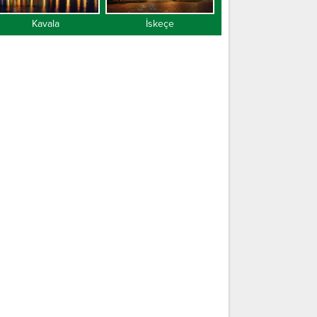
Kavala
İskeçe
Gümülcine