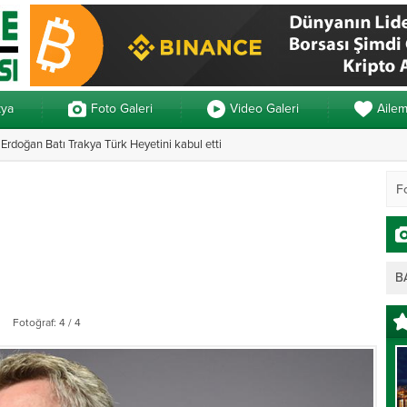
kya
Foto Galeri
Video Galeri
Aile
rdoğan Batı Trakya Türk Heyetini kabul etti
Yunanistan’da ve
B
Fotoğraf: 4 / 4