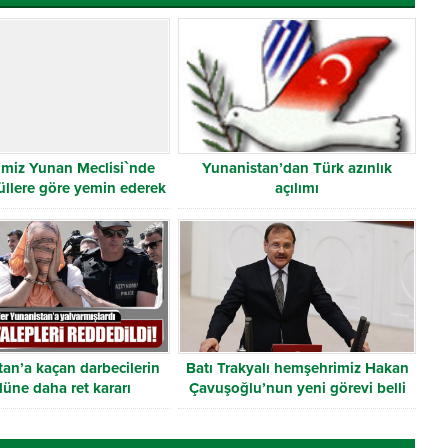
rimiz Yunan Meclisi`nde
Yunanistan’dan Türk azınlık
üllere göre yemin ederek
açılımı
evlerine başladılar
an’a kaçan darbecilerin
Batı Trakyalı hemşehrimiz Hakan
üne daha ret kararı
Çavuşoğlu’nun yeni görevi belli
oldu