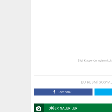
Bilgi: Klavye yön tuşlarını kul
BU RESMİ SOSYA
Facebook
DİĞER GALERİLER