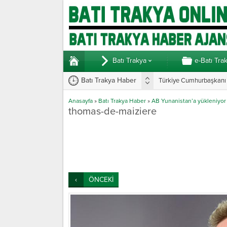
Batı Trakya
e-Batı Tra
Batı Trakya Haber
Türkiye Cumhurbaşkanı E
Anasayfa
»
Batı Trakya Haber
»
AB Yunanistan’a yükleniyor
thomas-de-maiziere
ÖNCEKİ