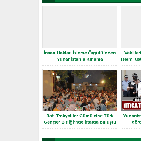
İnsan Hakları İzleme Örgütü`nden
Vekille
Yunanistan`a Kınama
İslami us
gör
Batı Trakyalılar Gümülcine Türk
Yunanist
Gençler Birliği’nde iftarda buluştu
dörd