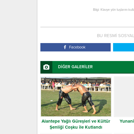
Bilgi: Klavye yön tuşlarını kul
BU RESMİ SOSYA
Facebook
DİĞER GALERİLER
Alantepe Yağlı Güreşleri ve Kültür
Yunani
Şenliği Coşku ile Kutlandı