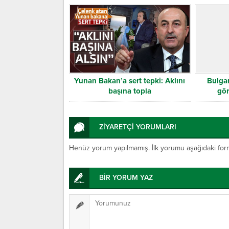
Yunan Bakan’a sert tepki: Aklını
Bulga
başına topla
gör
ZİYARETÇİ YORUMLARI
Henüz yorum yapılmamış. İlk yorumu aşağıdaki form ar
BİR YORUM YAZ