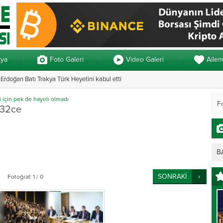
kya
Foto Galeri
Video Galeri
Aile
rdoğan Batı Trakya Türk Heyetini kabul etti
Yunanistan’da ve
i için pek de hayırlı olmadı
32ce
B
SONRAKİ
Fotoğraf: 1 / 0