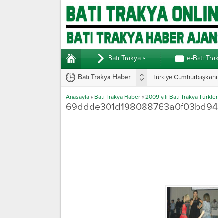
Batı Trakya
e-Batı Tra
Batı Trakya Haber
Türkiye Cumhurbaşkanı E
Anasayfa
»
Batı Trakya Haber
»
2009 yılı Batı Trakya Türkler
69ddde301d198088763a0f03bd94