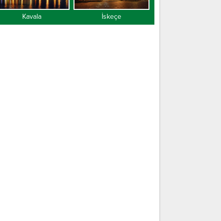
Kavala
İskeçe
Gümülcine