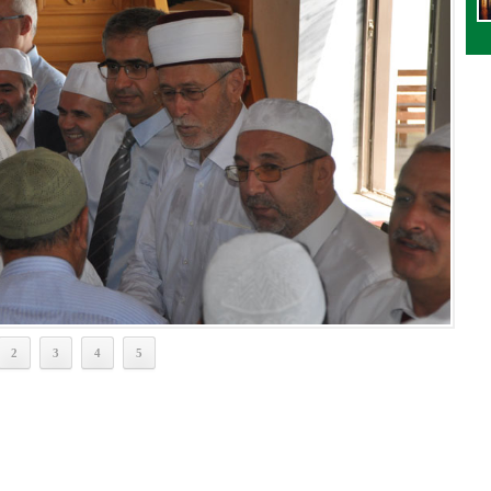
Kavala
2
3
4
5