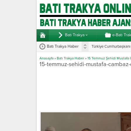
Batı Trakya
e-Batı Tra
Batı Trakya Haber
Türkiye Cumhurbaşkanı E
Yunanistan’da vekillerde
Anasayfa
»
Batı Trakya Haber
»
15 Temmuz Şehidi Mustafa 
15-temmuz-sehidi-mustafa-cambaz-