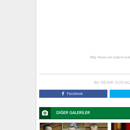
Bilgi: Klavye yön tuşlarını kul
BU RESMİ SOSYA
Facebook
DİĞER GALERİLER