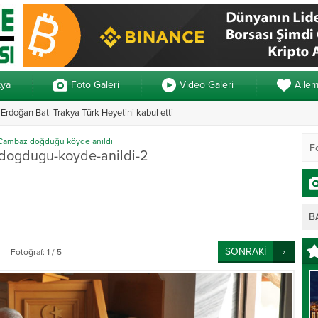
kya
Foto Galeri
Video Galeri
Aile
rdoğan Batı Trakya Türk Heyetini kabul etti
n 3 ayrı yemin
Yunanistan’daki 
Cambaz doğduğu köyde anıldı
dogdugu-koyde-anildi-2
B
SONRAKİ
Fotoğraf: 1 / 5