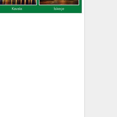
İskeçe
Gümülcine
Dedeağaç