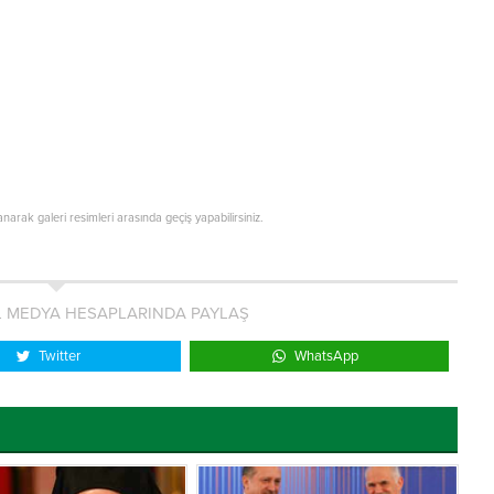
lanarak galeri resimleri arasında geçiş yapabilirsiniz.
L MEDYA HESAPLARINDA PAYLAŞ
Twitter
WhatsApp