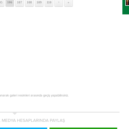
05
106
107
108
109
110
»
>
lanarak galeri resimleri arasında geçiş yapabilirsiniz.
L MEDYA HESAPLARINDA PAYLAŞ