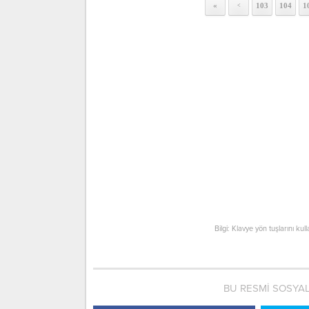
«
103
104
1
<
Bilgi: Klavye yön tuşlarını kul
BU RESMİ SOSYA