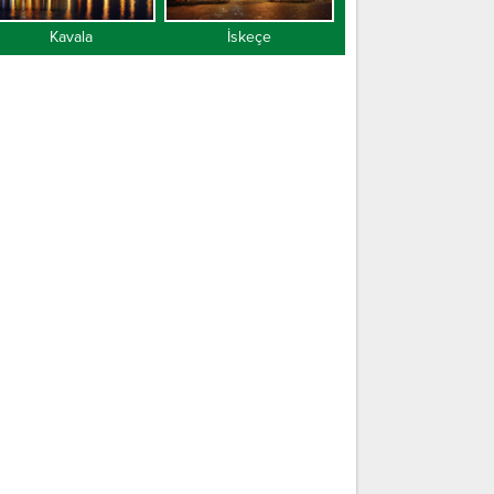
Kavala
İskeçe
Gümülcine