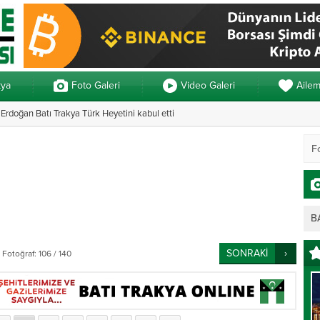
kya
Foto Galeri
Video Galeri
Aile
rdoğan Batı Trakya Türk Heyetini kabul etti
Yunanistan’da ve
B
SONRAKİ
Fotoğraf: 106 / 140