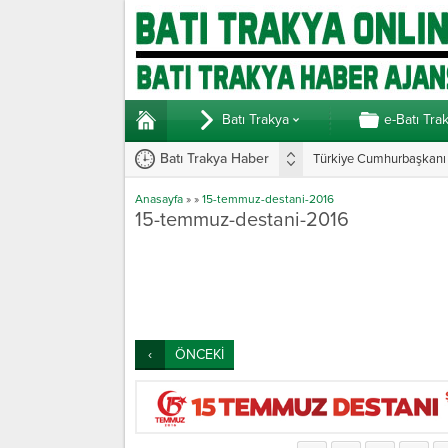
Batı Trakya
e-Batı Tra
Batı Trakya Haber
Türkiye Cumhurbaşkanı E
Anasayfa
»
»
15-temmuz-destani-2016
15-temmuz-destani-2016
ÖNCEKİ