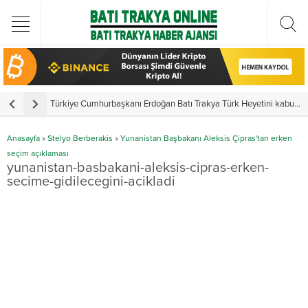
Türkiye Cumhurbaşkanı Erdoğan Batı Trakya Türk Heyetini kabul etti
Y
Anasayfa
»
Stelyo Berberakis
»
Yunanistan Başbakanı Aleksis Çipras'tan erken
seçim açıklaması
yunanistan-basbakani-aleksis-cipras-erken-
secime-gidilecegini-acikladi