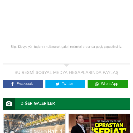
Bilgi: Klavye yön tuşlarını kullanarak galeri resimleri arasında geçiş yapabilirsiniz.
BU RESMİ SOSYAL MEDYA HESAPLARINDA PAYLAŞ
Facebook
Twitter
WhatsApp
DİĞER GALERİLER