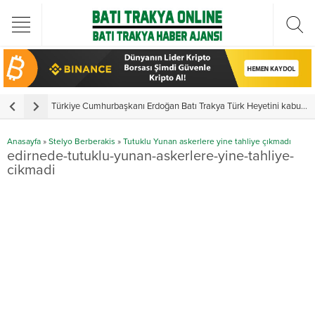
Türkiye Cumhurbaşkanı Erdoğan Batı Trakya Türk Heyetini kabul etti
Y
Anasayfa
»
Stelyo Berberakis
»
Tutuklu Yunan askerlere yine tahliye çıkmadı
edirnede-tutuklu-yunan-askerlere-yine-tahliye-
cikmadi