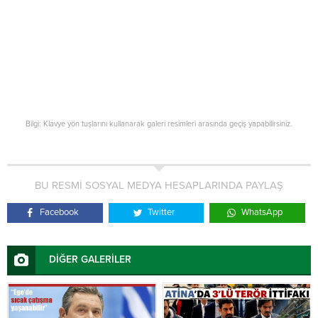
Bilgi: Klavye yön tuşlarını kullanarak galeri resimleri arasında geçiş yapabilirsiniz.
BU RESMİ SOSYAL MEDYA HESAPLARINDA PAYLAŞ
Facebook
Twitter
WhatsApp
DİĞER GALERİLER