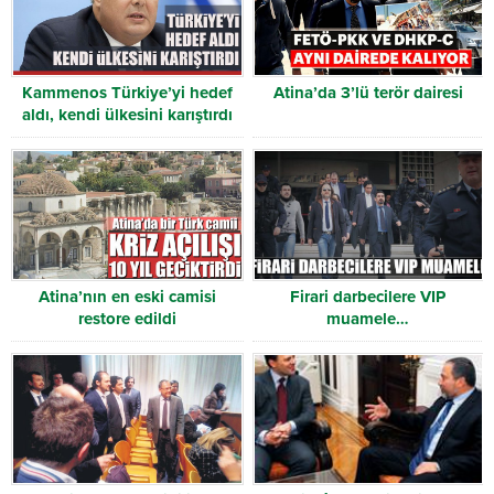
Kammenos Türkiye’yi hedef
Atina’da 3’lü terör dairesi
aldı, kendi ülkesini karıştırdı
Atina’nın en eski camisi
Firari darbecilere VIP
restore edildi
muamele…