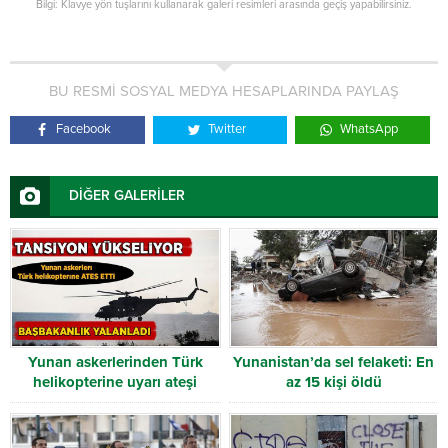
Bilgi: Klavye yön tuşlarını kullanarak galeri resimleri arasında geçiş yapabilirsiniz.
BU RESMİ SOSYAL MEDYA HESAPLARINDA PAYLAŞ
Facebook
Twitter
WhatsApp
DİĞER GALERİLER
Yunan askerlerinden Türk
Yunanistan’da sel felaketi: En
helikopterine uyarı ateşi
az 15 kişi öldü