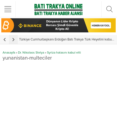
Türkiye Cumhurbaşkanı Erdoğan Batı Trakya Türk Heyetini kabul etti
Y
Anasayfa
»
Dr. Nikolaos Stelya
»
Syriza hatasını kabul etti
yunanistan-multeciler