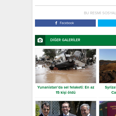
BU RESMİ SOSYA
Facebook
DİĞER GALERİLER
Yunanistan’da sel felaketi: En az
Syriza
15 kişi öldü
Ca