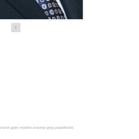
1
lanarak galeri resimleri arasında geçiş yapabilirsiniz.