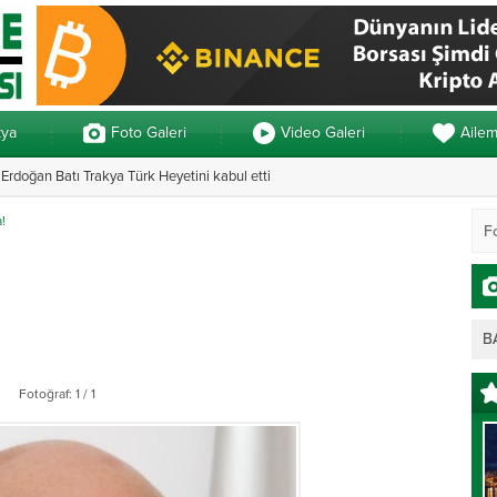
kya
Foto Galeri
Video Galeri
Aile
rdoğan Batı Trakya Türk Heyetini kabul etti
Yunanistan’da ve
a!
B
Fotoğraf: 1 / 1