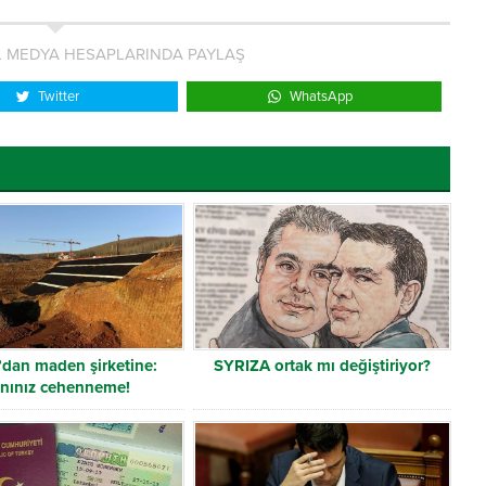
L MEDYA HESAPLARINDA PAYLAŞ
Twitter
WhatsApp
’dan maden şirketine:
SYRIZA ortak mı değiştiriyor?
nınız cehenneme!