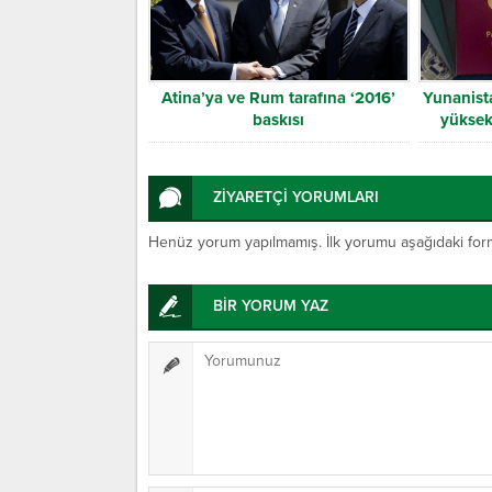
Atina’ya ve Rum tarafına ‘2016’
Yunanist
baskısı
yüksek
ZİYARETÇİ YORUMLARI
Henüz yorum yapılmamış. İlk yorumu aşağıdaki form ar
BİR YORUM YAZ