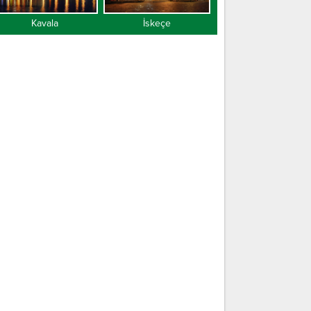
Kavala
İskeçe
Gümülcine