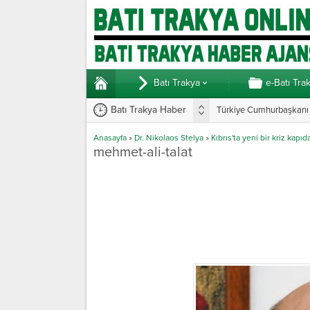
Batı Trakya
e-Batı Tra
Batı Trakya Haber
Türkiye Cumhurbaşkanı E
Anasayfa
»
Dr. Nikolaos Stelya
»
Kıbrıs'ta yeni bir kriz kapıd
mehmet-ali-talat