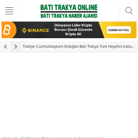
Türkiye Cumhurbaşkanı Erdoğan Batı Trakya Türk Heyetini kabul etti
Y