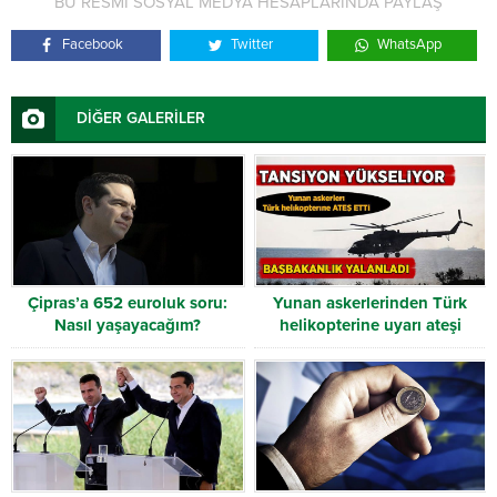
BU RESMİ SOSYAL MEDYA HESAPLARINDA PAYLAŞ
Facebook
Twitter
WhatsApp
DİĞER GALERİLER
Çipras’a 652 euroluk soru:
Yunan askerlerinden Türk
Nasıl yaşayacağım?
helikopterine uyarı ateşi