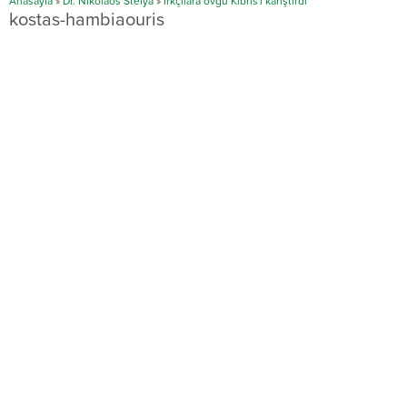
Anasayfa
»
Dr. Nikolaos Stelya
»
Irkçılara övgü Kıbrıs'ı karıştırdı
kostas-hambiaouris