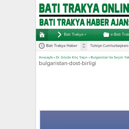
Batı Trakya
e-Batı Tra
Batı Trakya Haber
Türkiye Cumhurbaşkanı E
Anasayfa
»
Dr. Gözde Kılıç Yaşın
»
Bulgaristan’da Seçim Yak
bulgaristan-dost-birligi