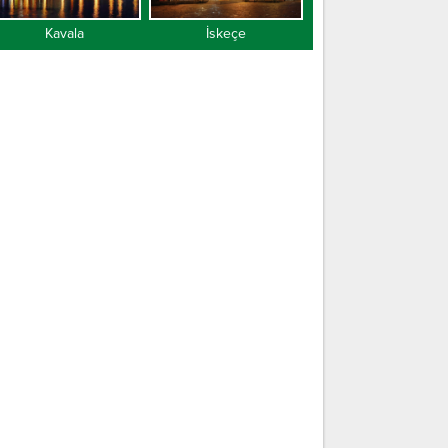
Kavala
İskeçe
Gümülcine