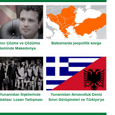
rını Çözme ve Çözülme
Balkanlarda jeopolitik kavga
leminde Makedonya
Yunanistan İlişkilerinde
Yunanistan-Arnavutluk Deniz
ktası: Lozan Tartışması
Sınırı Görüşmeleri ve Türkiye’ye
Etkisi