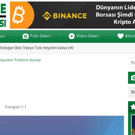
kya
Foto Galeri
Video Galeri
Aile
rdoğan Batı Trakya Türk Heyetini kabul etti
Yunanistan’da ve
laşırken Türklerin Açmazı
B
Fotoğraf: 1 / 1