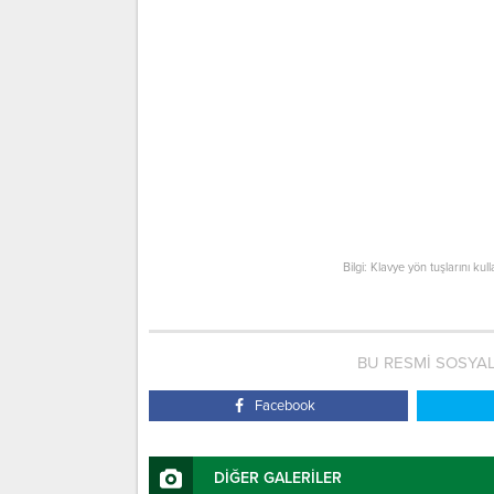
Bilgi: Klavye yön tuşlarını kul
BU RESMİ SOSYA
Facebook
DİĞER GALERİLER