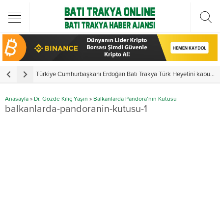
Türkiye Cumhurbaşkanı Erdoğan Batı Trakya Türk Heyetini kabul etti
Y
Anasayfa
»
Dr. Gözde Kılıç Yaşın
»
Balkanlarda Pandora’nın Kutusu
balkanlarda-pandoranin-kutusu-1