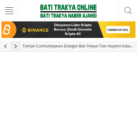
Türkiye Cumhurbaşkanı Erdoğan Batı Trakya Türk Heyetini kabul etti
Y