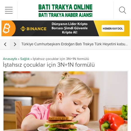
Türkiye Cumhurbaşkanı Erdoğan Batı Trakya Türk Heyetini kabul etti
Y
Anasayfa
»
Sağlık
»
İştahsız çocuklar için 3N+1N formülü
İştahsız çocuklar için 3N+1N formülü