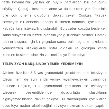
fazla koymasının yapılan en büyük hatalardan biri olduğunu
söylüyor. Çocuğu beslerken anne ya da bakıcının yüz ifadesinin
bile çok önemli olduğuna dikkat çeken Coşkun, “Kabak
sevmeyen bir annenin kabağa tiksinerek bakması, çocukta da
kabağa karşı isteksizlik oluşturabilir. Bu yüzden çocuğu beslerken
sanki dünyanın en lezzetli gıdasını yediği izlenimini vermeli. Damak
tadının oluşması için bir yaşından sonra bulamaç tarzı hazırlanan
yemeklerden uzaklaşılarak sofra gıdaları ile çocuğun kendi
kendine beslenmesine izin verilmeli.” diye ifade ediyor.
TELEVİZYON KARŞISINDA YEMEK YEDİRMEYİN
Ailelere özellikle 3-5 yaş grubundaki çocukların hem televizyon
izleyip hem de aynı anda yemek yiyemeyecekleri uyarısında
bulunan Coşkun, 9-14 grubundaki çocukların ise televizyon
izleyerek beslendiklerinde doygunluğa ulaştıklarını
algılayamadıklarına dikkat çekiyor. Bu davranışların çocuklarda
obeziteye neden olabileceğini söyleyen uzman doktor, yapılan