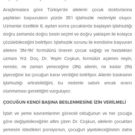
Araştırmalara göre Türkiye’de ailelerin çocuk doktorlarına
yaptıkları başvuruların yüzde 35’i iştahsızlık nedeniyle oluyor.
Uzmanlar özellikle 6. aydan sonra çocuklarda başlayan iştahsızlığı
doğru zamanda doğru besin seçimi ve doğru yaklaşım ile kolayca
çözülebileceğini belirtiyor. İştahsızlık sorunu ile kendisine başvuran
ailelere ‘3N+1N’ formülünü öneren çocuk sağlığı ve hastalıkları
uzmanı Yrd. Doç. Dr. Yeşim Coşkun, formülün açılımını neyin,
nerede, ne zaman yeneceğine (3N) ailenin, ne kadar (1N)
yiyeceğine ise çocuğun karar verdiğini belirtiyor. Ailenin baskısının
iştahsızlığı artırabildiğini, bu nedenle sabırlı ancak ısrarcı
olunmaması gerektiğini vurguluyor.
ÇOCUĞUN KENDİ BAŞINA BESLENMESİNE İZİN VERİLMELİ
İştah ve yeme kavramlarının göreceli olduğunun ve her çocuğa
göre değişebileceğinin altını çizen Dr. Coşkun, ailelerin çocuktan
yemesini istedikleri porsiyonun, çocuğun yiyebileceğinden daha