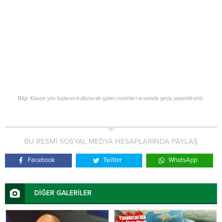
Bilgi: Klavye yön tuşlarını kullanarak galeri resimleri arasında geçiş yapabilirsiniz.
BU RESMİ SOSYAL MEDYA HESAPLARINDA PAYLAŞ
Facebook
Twitter
WhatsApp
DİĞER GALERİLER