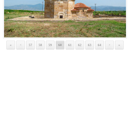
«
57
58
59
60
61
62
63
64
»
<
>