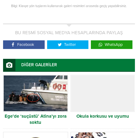
Bilgi: Klavye yön tuşlarını kullanarak galeri resimleri arasında geçiş yapabilirsiniz.
BU RESMİ SOSYAL MEDYA HESAPLARINDA PAYLAŞ
Facebook
Twitter
WhatsApp
DİĞER GALERİLER
Ege’de ‘suçüstü’ Atina’yı zora
Okula korkusu ve uyumu
soktu