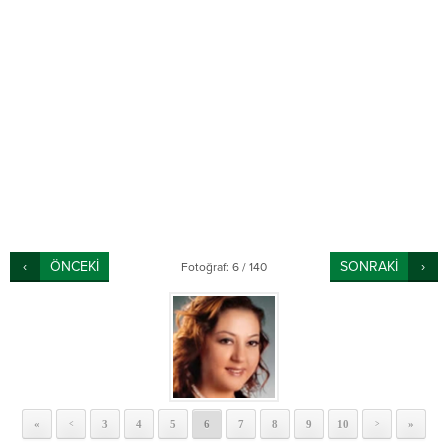
ÖNCEKİ
SONRAKİ
Fotoğraf: 6 / 140
«
3
4
5
6
7
8
9
10
»
<
>