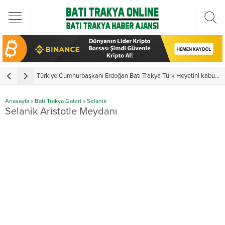
Türkiye Cumhurbaşkanı Erdoğan Batı Trakya Türk Heyetini kabul etti
Y
Anasayfa
»
Batı Trakya Galeri
»
Selanik
Selanik Aristotle Meydanı