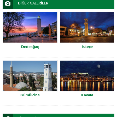
DİĞER GALERİLER
Dedeağaç
İskeçe
Gümülcine
Kavala