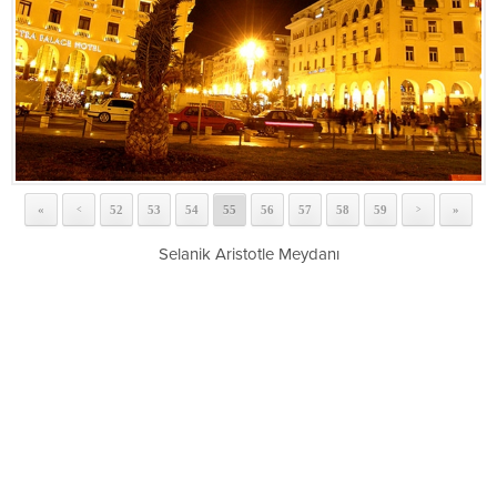
«
52
53
54
55
56
57
58
59
»
<
>
Selanik Aristotle Meydanı