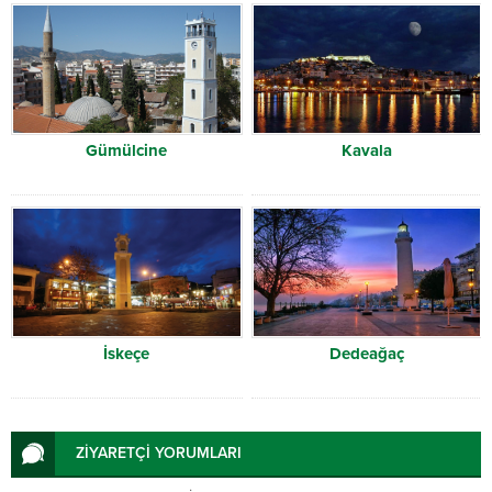
Gümülcine
Kavala
İskeçe
Dedeağaç
ZİYARETÇİ YORUMLARI