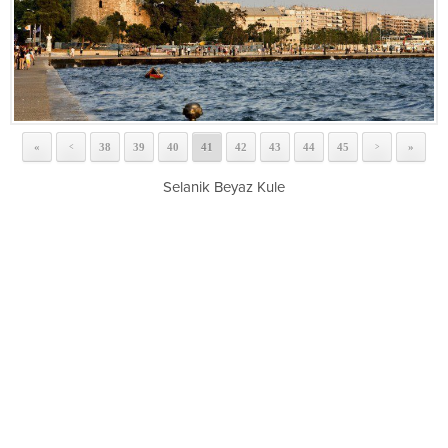
«
38
39
40
41
42
43
44
45
»
<
>
Selanik Beyaz Kule