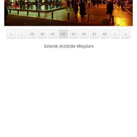
«
59
60
61
62
63
64
65
66
»
<
>
Selanik Aristotle Meydanı