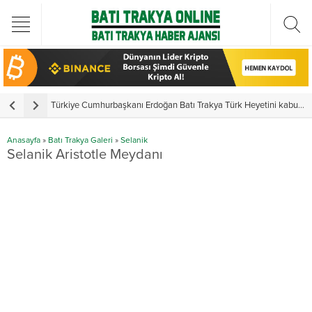
Türkiye Cumhurbaşkanı Erdoğan Batı Trakya Türk Heyetini kabul etti
Y
Anasayfa
»
Batı Trakya Galeri
»
Selanik
Selanik Aristotle Meydanı