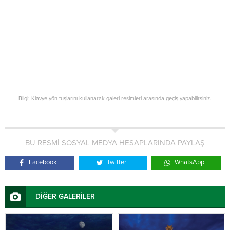
Bilgi: Klavye yön tuşlarını kullanarak galeri resimleri arasında geçiş yapabilirsiniz.
BU RESMİ SOSYAL MEDYA HESAPLARINDA PAYLAŞ
Facebook
Twitter
WhatsApp
DİĞER GALERİLER