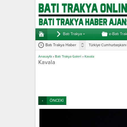
Batı Trakya
e-Batı Tra
Batı Trakya Haber
Türkiye Cumhurbaşkanı E
Anasayfa
»
Batı Trakya Galeri
»
Kavala
Kavala
ÖNCEKİ