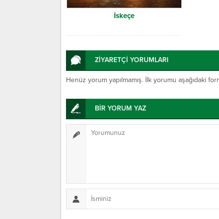
İskeçe
ZİYARETÇİ YORUMLARI
Henüz yorum yapılmamış. İlk yorumu aşağıdaki form ar
BİR YORUM YAZ