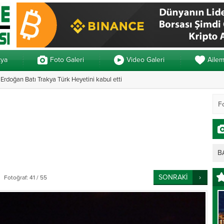
kya
Foto Galeri
Video Galeri
Aile
rdoğan Batı Trakya Türk Heyetini kabul etti
Yunanistan’da ve
B
SONRAKİ
Fotoğraf: 41 / 55