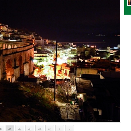
0
41
42
43
44
45
»
>