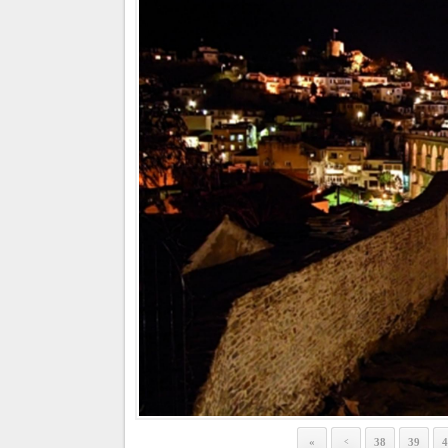
«
38
39
4
<