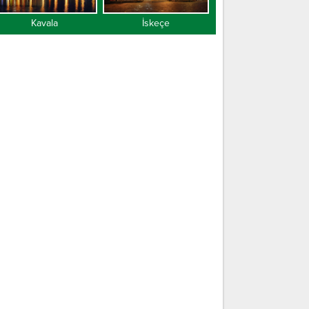
Kavala
İskeçe
Gümülcine