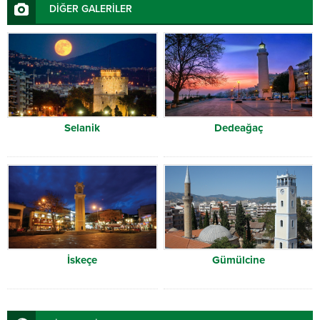
DİĞER GALERİLER
Selanik
Dedeağaç
İskeçe
Gümülcine