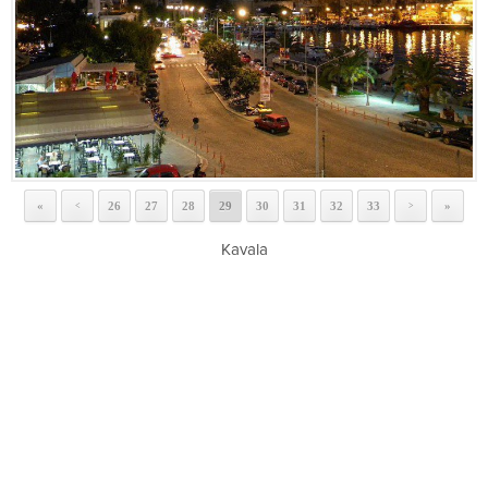
«
26
27
28
29
30
31
32
33
»
<
>
Kavala