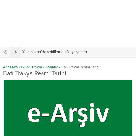
Türkiye Cumhurbaşkanı Erdoğan Batı Trakya Türk Heyetini kabul etti
Yunanistan’da vekillerden 3 ayrı yemin
Y
Anasayfa
»
e-Batı Trakya
»
Yayınlar
»
Batı Trakya Resmi Tarihi
Batı Trakya Resmi Tarihi