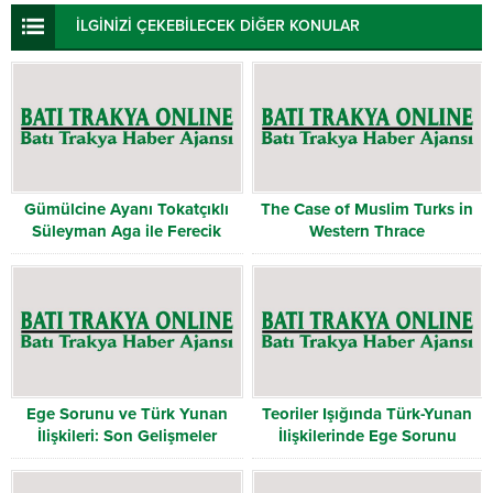
İLGİNİZİ ÇEKEBİLECEK DİĞER KONULAR
Gümülcine Ayanı Tokatçıklı
The Case of Muslim Turks in
Süleyman Aga ile Ferecik
Western Thrace
Ayanı Ali Molla’nın Faaliyetleri
ve Merkezi Hükümetle Olan
İlişkileri
Ege Sorunu ve Türk Yunan
Teoriler Işığında Türk-Yunan
İlişkileri: Son Gelişmeler
İlişkilerinde Ege Sorunu
Işığında Kara Suları ve Hava
Sahası Sorunları