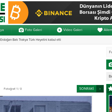
kya
Foto Galeri
Video Galeri
Aile
rdoğan Batı Trakya Türk Heyetini kabul etti
Yunanistan’da ve
B
SONRAKİ
Fotoğraf: 1 / 0