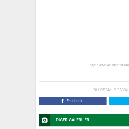
Bilgi: Klavye yön tuşlarını kul
BU RESMİ SOSYA
Facebook
DİĞER GALERİLER