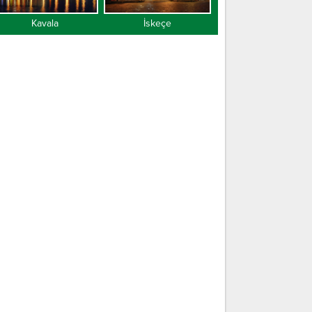
Kavala
İskeçe
Gümülcine