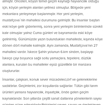
almıştır. Önceleri, köyün temel geçim kaynağı hayvancılık olduğu
için, köyün yerleşim alanları yetmez olmuştur. Bölgede yeni
mekanlara yerleşmeye başlanmıştır. Her yeni yerleşim,
mustafçova`nin mahallesi durumuna gelmiştir. Bu insanlar baştan
eski köye gelir giderlermiş, sonra yeni yerleşim birimlerinde sürekli
kalır olmuşlar yalnız Cuma günleri ve bayramarda eski köye
gelinirmiş. Günümüzde yazın bulundukları mahallede, kışında köye
dönen dört mahalle kalmıştır. Aynı zamanda, Mustafçova’nın 27
mahallesi vardır. İskece Şahin yolunun 6.km sinden, başlayıp
İskeçe çayı boyunca sağlı sollu yamaçlara, tepelere, düzlük
alanlara, kurulan bu mahalleler eşsiz güzellikte bir manzara
oluştururlar.
İnsanlar, çalışkan, konuk sever mücadeleci,örf ve geleneklerine
sadıktırlar. Geçimlerini, zor koşullarda sağlarlar. Tütün gibi tarım
ürünleri yanısıra hayvancılık, inşaatçılık, önde gelen geçim
kaynaklarıdır. Son yıllarda çeşitli sanat dallarına yönelenlerin sayısı
günden güne artmaktadır.Birbirlerini seven, sayan ve destekleyen