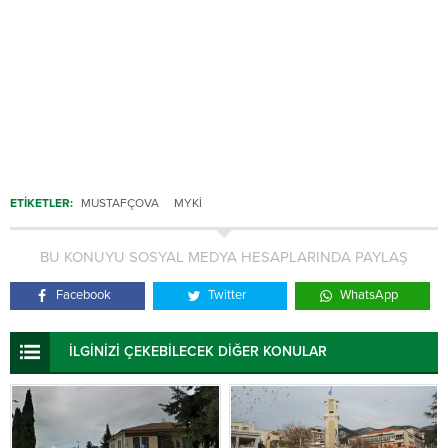
ETİKETLER:
MUSTAFÇOVA
MYKI
BU KONUYU SOSYAL MEDYA HESAPLARINDA PAYLAŞ
Facebook
Twitter
WhatsApp
İLGİNİZİ ÇEKEBİLECEK DİĞER KONULAR