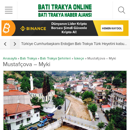
Türkiye Cumhurbaşkanı Erdoğan Batı Trakya Türk Heyetini kabul etti
Y
Anasayfa
»
Batı Trakya
»
Batı Trakya Şehirleri
»
İskeçe
»
Mustafçova – Myki
Mustafçova – Myki