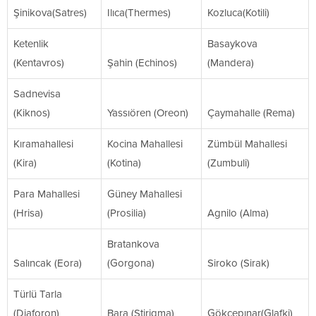
Şinikova(Satres)
Ilıca(Thermes)
Kozluca(Kotili)
Ketenlik
Basaykova
(Kentavros)
Şahin (Echinos)
(Mandera)
Sadnevisa
(Kiknos)
Yassıören (Oreon)
Çaymahalle (Rema)
Kıramahallesi
Kocina Mahallesi
Zümbül Mahallesi
(Kira)
(Kotina)
(Zumbuli)
Para Mahallesi
Güney Mahallesi
(Hrisa)
(Prosilia)
Agnilo (Alma)
Bratankova
Salıncak (Eora)
(Gorgona)
Siroko (Sirak)
Türlü Tarla
(Diaforon)
Bara (Stirigma)
Gökçepınar(Glafki)