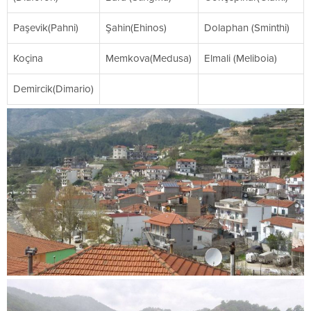
Paşevik(Pahni)
Şahin(Ehinos)
Dolaphan (Sminthi)
Koçina
Memkova(Medusa)
Elmali (Meliboia)
Demircik(Dimario)