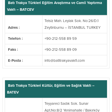
Batı Trakya Türkleri Eğitim Araştırma ve Camii Yaptırma
Vakfı – BATCEV
Telsiz Mah. Leylak Sok. No:26/D.1
Adres :
Zeytinburnu – İSTANBUL TURKEY
Telefon :
+90-212-558 89 59
Faks :
+90-212-558 89 09
E-Posta :
@ofni
moc.ifkavaykartitab
Batı Trakya Türkleri Kültür, Eğitim ve Sağlık Vakfı –
BATEV
Teyyareci Sadık Sok. Sunar
Apt.No:8/2 Yenimahalle / Bakırköy