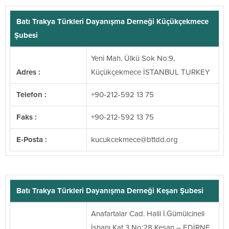
Batı Trakya Türkleri Dayanışma Derneği Küçükçekmece
Şubesi
Yeni Mah. Ülkü Sok No:9,
Adres :
Küçükçekmece İSTANBUL TURKEY
Telefon :
+90-212-592 13 75
Faks :
+90-212-592 13 75
E-Posta :
@ecemkeckucuk
gro.ddttb
Batı Trakya Türkleri Dayanışma Derneği Keşan Şubesi
Anafartalar Cad. Halil İ.Gümülcineli
İşhanı Kat 3 No:28 Keşan – EDİRNE