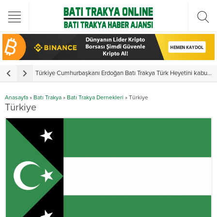
Türkiye Cumhurbaşkanı Erdoğan Batı Trakya Türk Heyetini kabul etti
Yunanistan’da vekillerden 3 ayrı yemin
Anasayfa
»
Batı Trakya
»
Batı Trakya Dernekleri
»
Türkiye
Türkiye