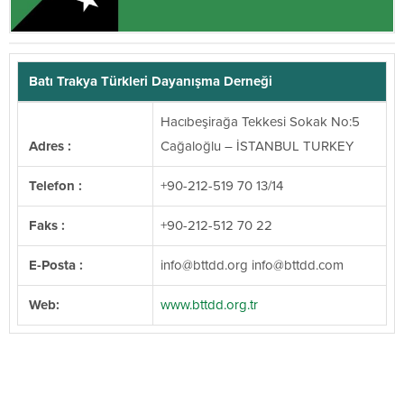
Batı Trakya Türkleri Dayanışma Derneği
Hacıbeşirağa Tekkesi Sokak No:5
Adres :
Cağaloğlu – İSTANBUL TURKEY
Telefon :
+90-212-519 70 13/14
Faks :
+90-212-512 70 22
E-Posta :
@ofni
gro.ddttb
@ofni
moc.ddttb
Web:
www.bttdd.org.tr