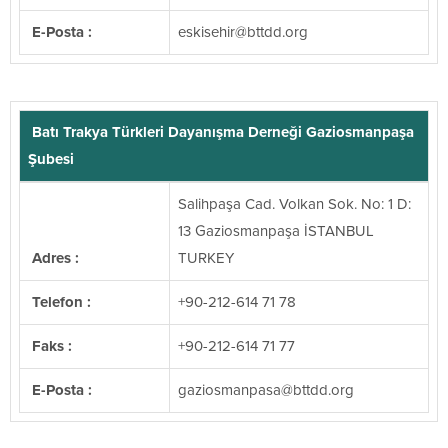
E-Posta :
@rihesikse
gro.ddttb
Batı Trakya Türkleri Dayanışma Derneği Gaziosmanpaşa
Şubesi
Salihpaşa Cad. Volkan Sok. No: 1 D:
13 Gaziosmanpaşa İSTANBUL
Adres :
TURKEY
Telefon :
+90-212-614 71 78
Faks :
+90-212-614 71 77
E-Posta :
@asapnamsoizag
gro.ddttb