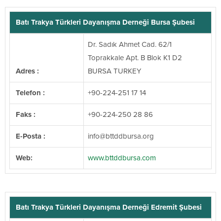
Batı Trakya Türkleri Dayanışma Derneği Bursa Şubesi
Dr. Sadık Ahmet Cad. 62/1
Toprakkale Apt. B Blok K1 D2
Adres :
BURSA TURKEY
Telefon :
+90-224-251 17 14
Faks :
+90-224-250 28 86
E-Posta :
@ofni
gro.asrubddttb
Web:
www.bttddbursa.com
Batı Trakya Türkleri Dayanışma Derneği Edremit Şubesi