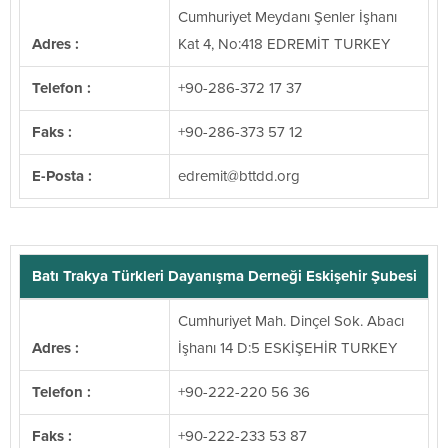
Cumhuriyet Meydanı Şenler İşhanı
Adres :
Kat 4, No:418 EDREMİT TURKEY
Telefon :
+90-286-372 17 37
Faks :
+90-286-373 57 12
E-Posta :
@timerde
gro.ddttb
Batı Trakya Türkleri Dayanışma Derneği Eskişehir Şubesi
Cumhuriyet Mah. Dinçel Sok. Abacı
Adres :
İşhanı 14 D:5 ESKİŞEHİR TURKEY
Telefon :
+90-222-220 56 36
Faks :
+90-222-233 53 87