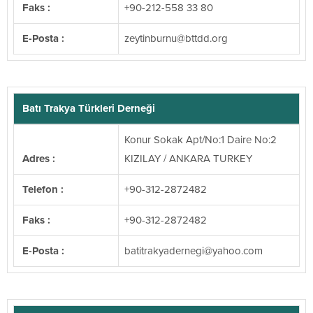
Faks :
+90-212-558 33 80
E-Posta :
@unrubnityez
gro.ddttb
Batı Trakya Türkleri Derneği
Konur Sokak Apt/No:1 Daire No:2
Adres :
KIZILAY / ANKARA TURKEY
Telefon :
+90-312-2872482
Faks :
+90-312-2872482
E-Posta :
@igenredaykartitab
moc.oohay