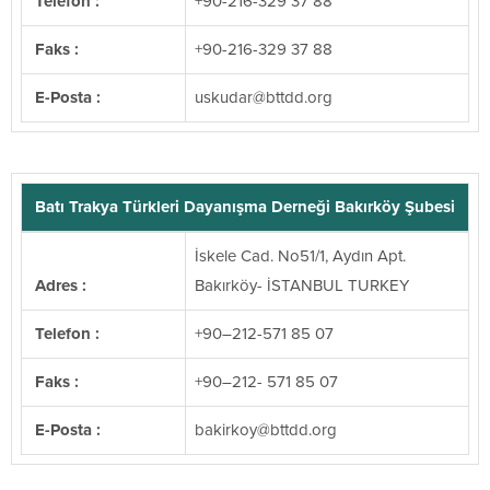
Telefon :
+90-216-329 37 88
Faks :
+90-216-329 37 88
E-Posta :
@raduksu
gro.ddttb
Batı Trakya Türkleri Dayanışma Derneği Bakırköy Şubesi
İskele Cad. No51/1, Aydın Apt.
Adres :
Bakırköy- İSTANBUL TURKEY
Telefon :
+90–212-571 85 07
Faks :
+90–212- 571 85 07
E-Posta :
@yokrikab
gro.ddttb