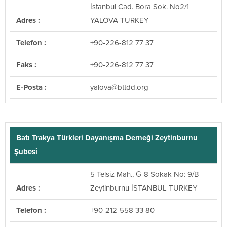
İstanbul Cad. Bora Sok. No2/1
Adres :
YALOVA TURKEY
Telefon :
+90-226-812 77 37
Faks :
+90-226-812 77 37
E-Posta :
@avolay
gro.ddttb
Batı Trakya Türkleri Dayanışma Derneği Zeytinburnu
Şubesi
5 Telsiz Mah., G-8 Sokak No: 9/B
Adres :
Zeytinburnu İSTANBUL TURKEY
Telefon :
+90-212-558 33 80