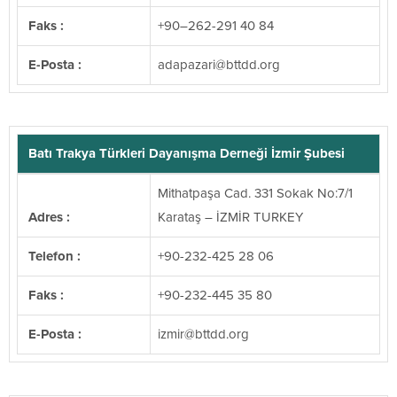
Faks :
+90–262-291 40 84
E-Posta :
@irazapada
gro.ddttb
Batı Trakya Türkleri Dayanışma Derneği İzmir Şubesi
Mithatpaşa Cad. 331 Sokak No:7/1
Adres :
Karataş – İZMİR TURKEY
Telefon :
+90-232-425 28 06
Faks :
+90-232-445 35 80
E-Posta :
@rimzi
gro.ddttb