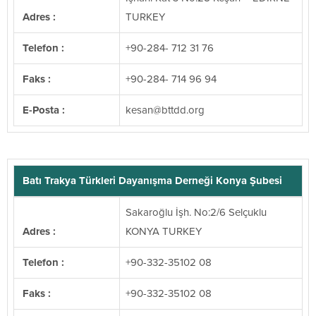
Adres :
TURKEY
Telefon :
+90-284- 712 31 76
Faks :
+90-284- 714 96 94
E-Posta :
@nasek
gro.ddttb
Batı Trakya Türkleri Dayanışma Derneği Konya Şubesi
Sakaroğlu İşh. No:2/6 Selçuklu
Adres :
KONYA TURKEY
Telefon :
+90-332-35102 08
Faks :
+90-332-35102 08