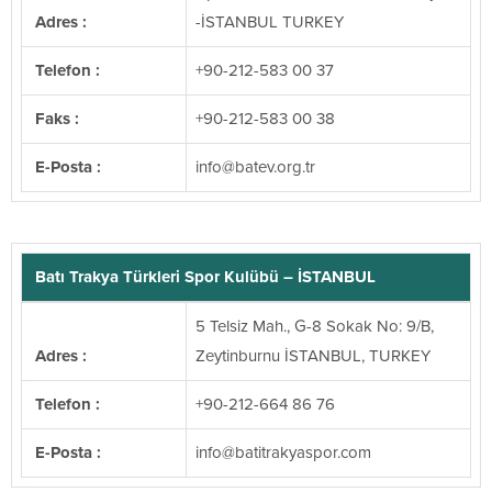
Adres :
-İSTANBUL TURKEY
Telefon :
+90-212-583 00 37
Faks :
+90-212-583 00 38
E-Posta :
@ofni
rt.gro.vetab
Batı Trakya Türkleri Spor Kulübü – İSTANBUL
5 Telsiz Mah., G-8 Sokak No: 9/B,
Adres :
Zeytinburnu İSTANBUL, TURKEY
Telefon :
+90-212-664 86 76
E-Posta :
@ofni
moc.ropsaykartitab