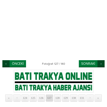
ÖNCEKİ
SONRAKİ
Fotoğraf: 127 / 140
«
124
125
126
127
128
129
130
131
»
<
>