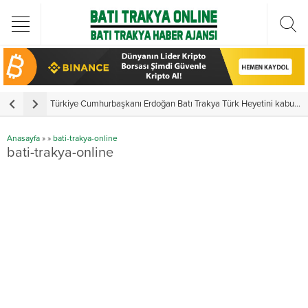
Türkiye Cumhurbaşkanı Erdoğan Batı Trakya Türk Heyetini kabul etti
Y
Anasayfa
»
»
bati-trakya-online
bati-trakya-online