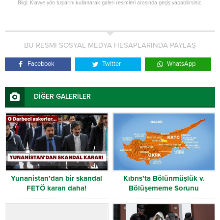
Bilgi: Klavye yön tuşlarını kullanarak galeri resimleri arasında geçiş yapabilirsiniz.
BU RESMİ SOSYAL MEDYA HESAPLARINDA PAYLAŞ
Facebook
Twitter
WhatsApp
DİĞER GALERİLER
Yunanistan’dan bir skandal
Kıbrıs’ta Bölünmüşlük v.
FETÖ kararı daha!
Bölüşememe Sorunu