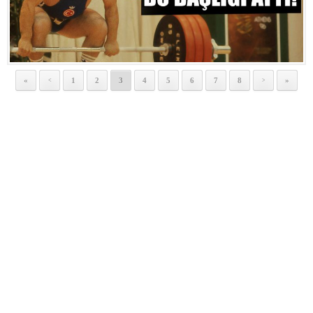
«
1
2
3
4
5
6
7
8
»
<
>