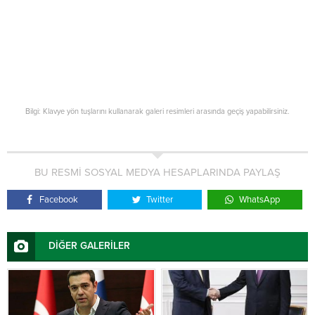
Bilgi: Klavye yön tuşlarını kullanarak galeri resimleri arasında geçiş yapabilirsiniz.
BU RESMİ SOSYAL MEDYA HESAPLARINDA PAYLAŞ
Facebook
Twitter
WhatsApp
DİĞER GALERİLER