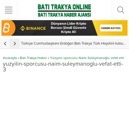
Türkiye Cumhurbaşkanı Erdoğan Batı Trakya Türk Heyetini kabul etti
Y
Anasayfa
»
Batı Trakya Haber
»
Yüzyılın sporcusu Naim Süleymanoğlu vefat etti
yuzyilin-sporcusu-naim-suleymanoglu-vefat-etti-
3