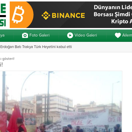
kya
Foto Galeri
Video Galeri
Aile
rdoğan Batı Trakya Türk Heyetini kabul etti
n 3 ayrı yemin
Yunanistan’daki 
ı gösteri!
i!