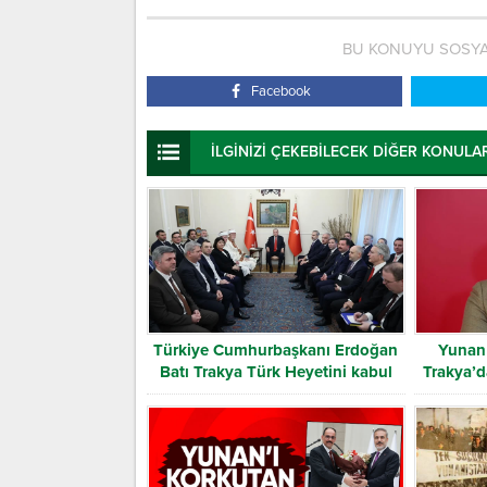
BU KONUYU SOSYA
Facebook
İLGİNİZİ ÇEKEBİLECEK DİĞER KONULA
Türkiye Cumhurbaşkanı Erdoğan
Yunan 
Batı Trakya Türk Heyetini kabul
Trakya’d
etti