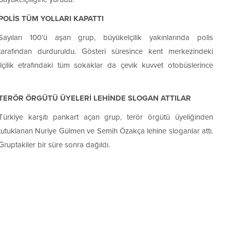
POLİS TÜM YOLLARI KAPATTI
Sayıları 100’ü aşan grup, büyükelçilik yakınlarında polis
tarafından durduruldu. Gösteri süresince kent merkezindeki
lçilik etrafındaki tüm sokaklar da çevik kuvvet otobüslerince
TERÖR ÖRGÜTÜ ÜYELERİ LEHİNDE SLOGAN ATTILAR
Türkiye karşıtı pankart açan grup, terör örgütü üyeliğinden
tutuklanan Nuriye Gülmen ve Semih Özakça lehine sloganlar attı.
Gruptakiler bir süre sonra dağıldı.