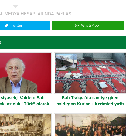
L MEDYA HESAPLARINDA PAYLAŞ
Twitter
WhatsApp
R
siyasetçi Valden: Batı
Batı Trakya’da camiye giren
aki azınlık ”Türk” olarak
saldırgan Kur’an-ı Kerimleri yırttı
tanınmalı