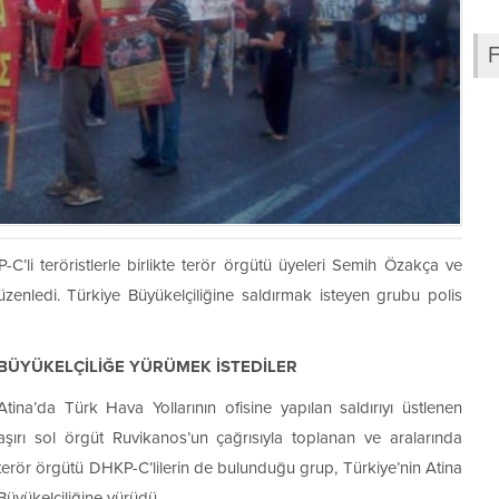
C’li teröristlerle birlikte terör örgütü üyeleri Semih Özakça ve
üzenledi. Türkiye Büyükelçiliğine saldırmak isteyen grubu polis
BÜYÜKELÇİLİĞE YÜRÜMEK İSTEDİLER
Atina’da Türk Hava Yollarının ofisine yapılan saldırıyı üstlenen
aşırı sol örgüt Ruvikanos’un çağrısıyla toplanan ve aralarında
terör örgütü DHKP-C’lilerin de bulunduğu grup, Türkiye’nin Atina
Büyükelçiliğine yürüdü.