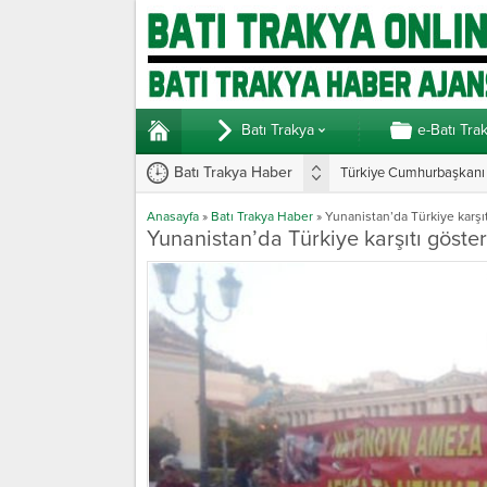
Batı Trakya
e-Batı Tra
Batı Trakya Haber
Türkiye Cumhurbaşkanı E
Yunanistan’da vekillerde
Anasayfa
»
Batı Trakya Haber
»
Yunanistan’da Türkiye karşıt
Yunanistan’da Türkiye karşıtı göster