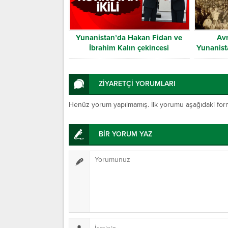
Yunanistan’da Hakan Fidan ve
Av
İbrahim Kalın çekincesi
Yunanista
ZİYARETÇİ YORUMLARI
Henüz yorum yapılmamış. İlk yorumu aşağıdaki form ar
BİR YORUM YAZ