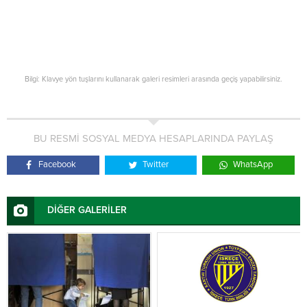
Bilgi: Klavye yön tuşlarını kullanarak galeri resimleri arasında geçiş yapabilirsiniz.
BU RESMİ SOSYAL MEDYA HESAPLARINDA PAYLAŞ
Facebook
Twitter
WhatsApp
DİĞER GALERİLER