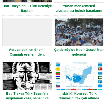
Batı Trakya’da 3 Türk Belediye
Yunan mahkemeleri
Başkanı
uluslararası hukuk kararlarını
yine yok saydı
Avrupa’daki en önemli
Çelebiköy’de Kadir Gecesi iftar
Osmanlı eserlerinden,
geleneği
Dimetoka Beyazıt Camii
restore edilecek
Batı Trakya Türk Basını’na
İşbirliği Konseyi, Türk
uygulanan ceza, sansür ve
dünyasını tek çatı altında
baskının son kurbanı “Millet”
birleştirdi