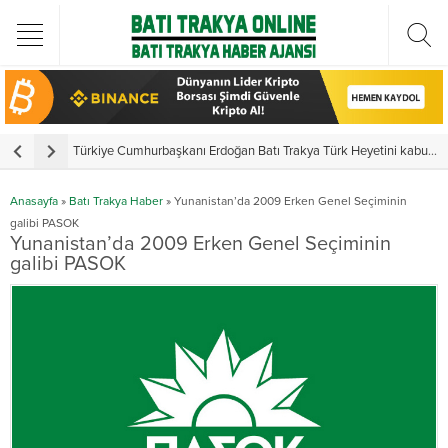
Türkiye Cumhurbaşkanı Erdoğan Batı Trakya Türk Heyetini kabul etti
Y
Anasayfa
»
Batı Trakya Haber
»
Yunanistan’da 2009 Erken Genel Seçiminin
galibi PASOK
Yunanistan’da 2009 Erken Genel Seçiminin
galibi PASOK