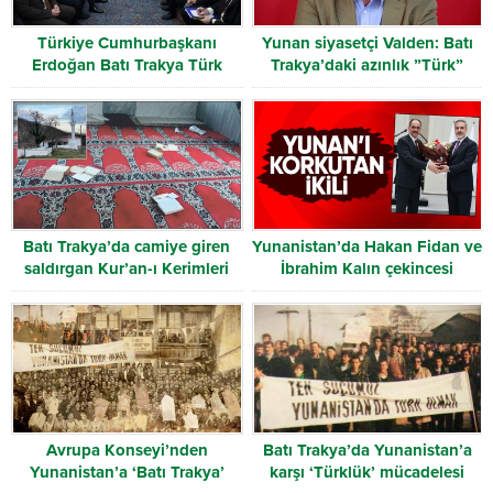
Türkiye Cumhurbaşkanı
Yunan siyasetçi Valden: Batı
Erdoğan Batı Trakya Türk
Trakya’daki azınlık ”Türk”
Heyetini kabul etti
olarak tanınmalı
Batı Trakya’da camiye giren
Yunanistan’da Hakan Fidan ve
saldırgan Kur’an-ı Kerimleri
İbrahim Kalın çekincesi
yırttı
Avrupa Konseyi’nden
Batı Trakya’da Yunanistan’a
Yunanistan’a ‘Batı Trakya’
karşı ‘Türklük’ mücadelesi