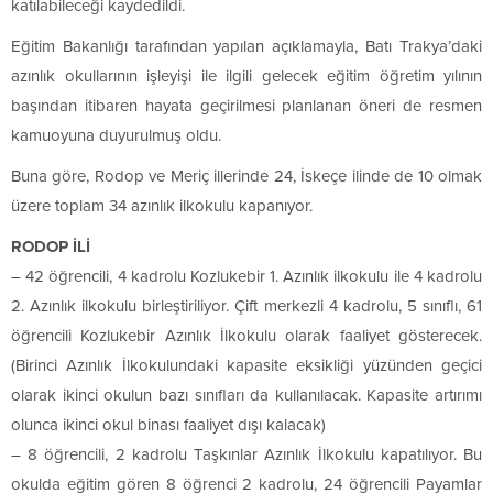
katılabileceği kaydedildi.
Eğitim Bakanlığı tarafından yapılan açıklamayla, Batı Trakya’daki
azınlık okullarının işleyişi ile ilgili gelecek eğitim öğretim yılının
başından itibaren hayata geçirilmesi planlanan öneri de resmen
kamuoyuna duyurulmuş oldu.
Buna göre, Rodop ve Meriç illerinde 24, İskeçe ilinde de 10 olmak
üzere toplam 34 azınlık ilkokulu kapanıyor.
RODOP İLİ
– 42 öğrencili, 4 kadrolu Kozlukebir 1. Azınlık ilkokulu ile 4 kadrolu
2. Azınlık ilkokulu birleştiriliyor. Çift merkezli 4 kadrolu, 5 sınıflı, 61
öğrencili Kozlukebir Azınlık İlkokulu olarak faaliyet gösterecek.
(Birinci Azınlık İlkokulundaki kapasite eksikliği yüzünden geçici
olarak ikinci okulun bazı sınıfları da kullanılacak. Kapasite artırımı
olunca ikinci okul binası faaliyet dışı kalacak)
– 8 öğrencili, 2 kadrolu Taşkınlar Azınlık İlkokulu kapatılıyor. Bu
okulda eğitim gören 8 öğrenci 2 kadrolu, 24 öğrencili Payamlar