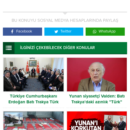
BU KONUYU SOSYAL MEDYA HESAPLARINDA PAYLAŞ
Facebook
Twitter
WhatsApp
İLGİNİZİ ÇEKEBİLECEK DİĞER KONULAR
Türkiye Cumhurbaşkanı
Yunan siyasetçi Valden: Batı
Erdoğan Batı Trakya Türk
Trakya’daki azınlık ”Türk”
Heyetini kabul etti
olarak tanınmalı