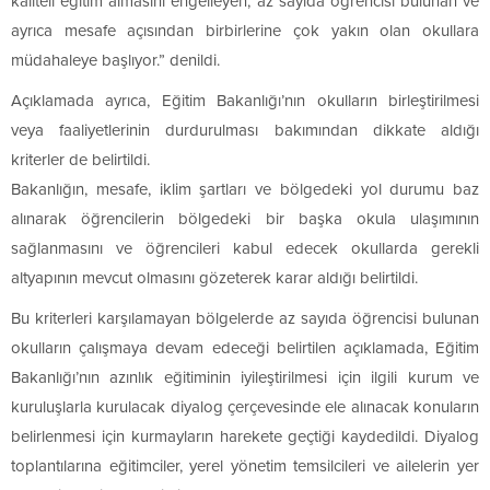
kaliteli eğitim almasını engelleyen, az sayıda öğrencisi bulunan ve
ayrıca mesafe açısından birbirlerine çok yakın olan okullara
müdahaleye başlıyor.” denildi.
Açıklamada ayrıca, Eğitim Bakanlığı’nın okulların birleştirilmesi
veya faaliyetlerinin durdurulması bakımından dikkate aldığı
kriterler de belirtildi.
Bakanlığın, mesafe, iklim şartları ve bölgedeki yol durumu baz
alınarak öğrencilerin bölgedeki bir başka okula ulaşımının
sağlanmasını ve öğrencileri kabul edecek okullarda gerekli
altyapının mevcut olmasını gözeterek karar aldığı belirtildi.
Bu kriterleri karşılamayan bölgelerde az sayıda öğrencisi bulunan
okulların çalışmaya devam edeceği belirtilen açıklamada, Eğitim
Bakanlığı’nın azınlık eğitiminin iyileştirilmesi için ilgili kurum ve
kuruluşlarla kurulacak diyalog çerçevesinde ele alınacak konuların
belirlenmesi için kurmayların harekete geçtiği kaydedildi. Diyalog
toplantılarına eğitimciler, yerel yönetim temsilcileri ve ailelerin yer