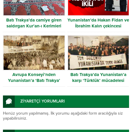
Batı Trakya’da camiye giren
Yunanistan’da Hakan Fidan ve
saldırgan Kur’an-ı Kerimleri
İbrahim Kalın çekincesi
yırttı
Avrupa Konseyi’nden
Batı Trakya’da Yunanistan’a
Yunanistan’a ‘Batı Trakya’
karşı ‘Türklük’ mücadelesi
uyarısı
ZİYARETÇİ YORUMLARI
Henüz yorum yapılmamış. İlk yorumu aşağıdaki form aracılığıyla siz
yapabilirsiniz.