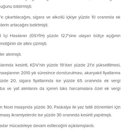
ğunu bildirmişti.
 çıkartılacağını, sigara ve alkollü içkiye yüzde 10 oranında ek
erin artacağını belirtmişti.
 İçi Hasılanın (GSYİH) yüzde 12,7’sine ulaşan bütçe açığının
iğinin de altını çizmişti.
r alınmıştı.
arında kesinti, KDV’nin yüzde 19’dan yüzde 21’e yükseltilmesi,
aşlarının 2010 yılı süresince dondurulması, akaryakıt fiyatlarına
yüzde 20, sigara fiyatlarında ise yüzde 65 oranında ek vergi
ba ve yat alımlarını da içeren lüks harcamalara özel ek vergi
n Noel maaşında yüzde 30, Paskalya ile yaz tatili dönemleri için
r maaş ikramiyelerde ise yüzde 30 oranında kesinti yapılmıştı.
kadar mücadeleye devam edileceğini açıklamışlardı.