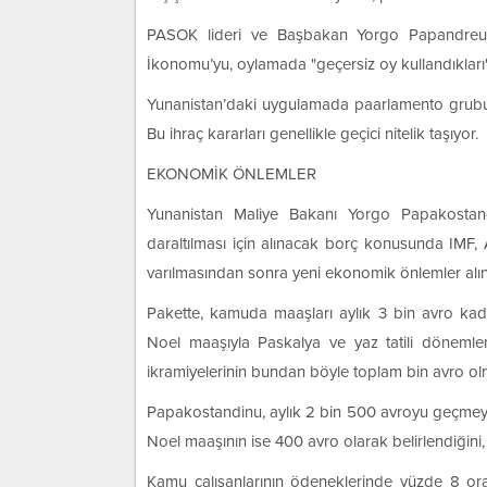
PASOK lideri ve Başbakan Yorgo Papandreu is
İkonomu’yu, oylamada "geçersiz oy kullandıkları
Yunanistan’daki uygulamada paarlamento grubundan 
Bu ihraç kararları genellikle geçici nitelik taşıyor.
EKONOMİK ÖNLEMLER
Yunanistan Maliye Bakanı Yorgo Papakostand
daraltılması için alınacak borç konusunda IM
varılmasından sonra yeni ekonomik önlemler alındı
Pakette, kamuda maaşları aylık 3 bin avro kada
Noel maaşıyla Paskalya ve yaz tatili dönemleri
ikramiyelerinin bundan böyle toplam bin avro ol
Papakostandinu, aylık 2 bin 500 avroyu geçmeyen
Noel maaşının ise 400 avro olarak belirlendiğini,
Kamu çalışanlarının ödeneklerinde yüzde 8 or