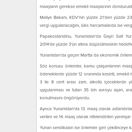
maaşların gerekse emekli maaşlarının donduruldu
Maliye Bakanı, KDV’nin yüzde 21’den yüzde 23’e
vergi uygulanacağını, lüks harcamalarda ise vergil
Papakostandinu, Yunanistan’da Gayri Safi Yurt
2014’de yüzde 3’ün altına düşürülmesinin hedeflend
Yunanistan’da geçen Martta da ekonomik önlemle
Söz konusu önlemler, kamu çalışanlarının maaşl
ödeneklerde yüzde 12 oranında kesinti, emekli ma
3 ile 8 cent arası zam, alkollü içeceklerde 
uygulanması ve tutarı 35 bin avroyu aşan, ara
konulmasını öngörüyordu.
Ayrıca Yunanistan’da 13. maaş olarak adlandırıla
verilen ve 14. maaş olarak nitelendirilen yarımşa
Yunan sendikaları ise önlemler geri çekilinceye 