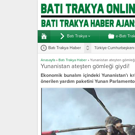
Batı Trakya
e-Batı Tra
Batı Trakya Haber
Türkiye Cumhurbaşkanı E
Anasayfa
»
Batı Trakya Haber
»
Yunanistan ateşten gömleği
Yunanistan ateşten gömleği giydi!
Ekonomik bunalım içindeki Yunanistan’ı kr
önerilen yardım paketini Yunan Parlamento