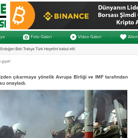
kya
Foto Galeri
Video Galeri
Aile
rdoğan Batı Trakya Türk Heyetini kabul etti
Yunanistan’da ve
 giydi!
izden çıkarmaya yönelik Avrupa Birliği ve IMF tarafından
su onayladı.