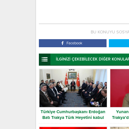
BU KONUYU SOSYA
Facebook
İLGİNİZİ ÇEKEBİLECEK DİĞER KONULA
Türkiye Cumhurbaşkanı Erdoğan
Yunan 
Batı Trakya Türk Heyetini kabul
Trakya’d
etti