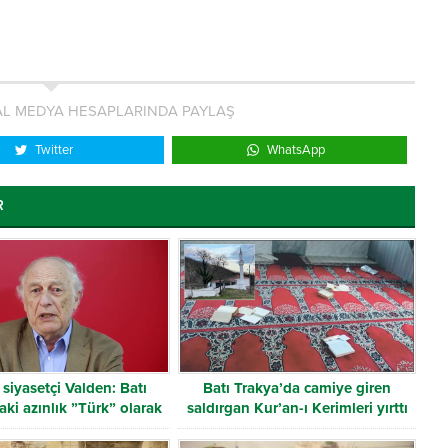
L MEDYA HESAPLARINDA PAYLAŞ
Twitter
WhatsApp
R
siyasetçi Valden: Batı
Batı Trakya’da camiye giren
aki azınlık ”Türk” olarak
saldırgan Kur’an-ı Kerimleri yırttı
tanınmalı