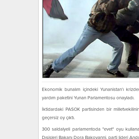
Ekonomik bunalım içindeki Yunanistan’ı krizde
yardım paketini Yunan Parlamentosu onayladı.
İktidardaki PASOK partisinden bir milletvekili
geçersiz oy çıktı.
300 saldalyeli parlamentoda "evet" oyu kullana
Dışişleri Bakanı Dora Bakoyanni, parti lideri An