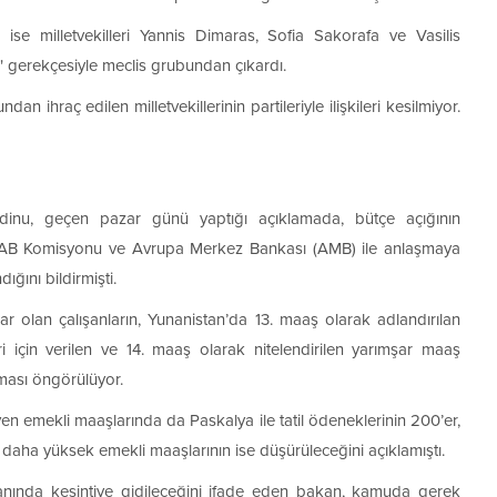
e milletvekilleri Yannis Dimaras, Sofia Sakorafa ve Vasilis
" gerekçesiyle meclis grubundan çıkardı.
ihraç edilen milletvekillerinin partileriyle ilişkileri kesilmiyor.
inu, geçen pazar günü yaptığı açıklamada, bütçe açığının
F, AB Komisyonu ve Avrupa Merkez Bankası (AMB) ile anlaşmaya
ğını bildirmişti.
r olan çalışanların, Yunanistan’da 13. maaş olarak adlandırılan
 için verilen ve 14. maaş olarak nitelendirilen yarımşar maaş
ması öngörülüyor.
 emekli maaşlarında da Paskalya ile tatil ödeneklerinin 200’er,
 daha yüksek emekli maaşlarının ise düşürüleceğini açıklamıştı.
anında kesintiye gidileceğini ifade eden bakan, kamuda gerek