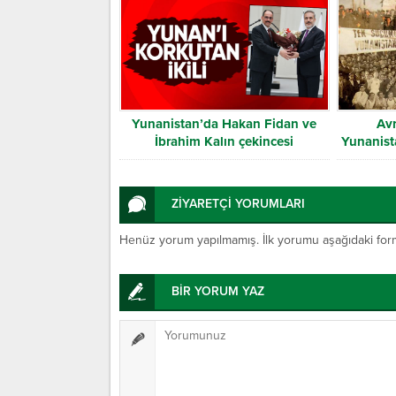
Yunanistan’da Hakan Fidan ve
Av
İbrahim Kalın çekincesi
Yunanista
ZİYARETÇİ YORUMLARI
Henüz yorum yapılmamış. İlk yorumu aşağıdaki form ar
BİR YORUM YAZ