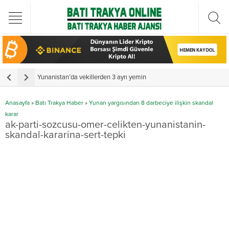
Türkiye Cumhurbaşkanı Erdoğan Batı Trakya Türk Heyetini kabul etti
Yunanistan’da vekillerden 3 ayrı yemin
Y
Anasayfa
»
Batı Trakya Haber
»
Yunan yargısından 8 darbeciye ilişkin skandal
karar
ak-parti-sozcusu-omer-celikten-yunanistanin-
skandal-kararina-sert-tepki