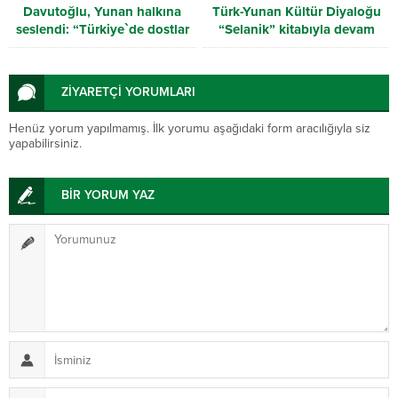
Davutoğlu, Yunan halkına
Türk-Yunan Kültür Diyaloğu
seslendi: “Türkiye`de dostlar
“Selanik” kitabıyla devam
edininiz”
ediyor
ZİYARETÇİ YORUMLARI
Henüz yorum yapılmamış. İlk yorumu aşağıdaki form aracılığıyla siz
yapabilirsiniz.
BİR YORUM YAZ