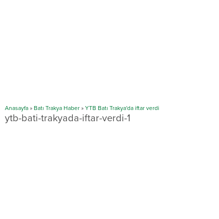
Anasayfa
»
Batı Trakya Haber
»
YTB Batı Trakya'da iftar verdi
ytb-bati-trakyada-iftar-verdi-1