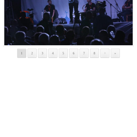
1
2
3
4
5
6
7
8
»
>