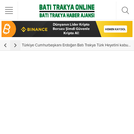
Türkiye Cumhurbaşkanı Erdoğan Batı Trakya Türk Heyetini kabul etti
Y