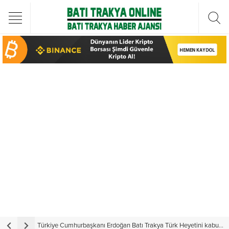
Türkiye Cumhurbaşkanı Erdoğan Batı Trakya Türk Heyetini kabul etti
Y