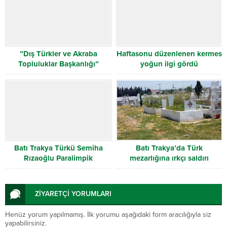
”Dış Türkler ve Akraba
Haftasonu düzenlenen kermes
Topluluklar Başkanlığı”
yoğun ilgi gördü
kuruluyor
Batı Trakya Türkü Semiha
Batı Trakya’da Türk
Rızaoğlu Paralimpik
mezarlığına ırkçı saldırı
Oyunlarında 100 metre serbest
yüzme beşincisi
ZİYARETÇİ YORUMLARI
Henüz yorum yapılmamış. İlk yorumu aşağıdaki form aracılığıyla siz
yapabilirsiniz.