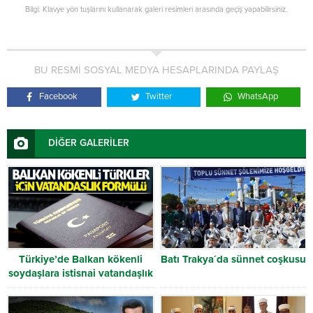
Bilgi: Klavye yön tuşlarını kullanarak galeri resimleri arasında geçiş yapabilirsiniz.
BU RESMİ SOSYAL MEDYA HESAPLARINDA PAYLAŞ
Facebook
Twitter
WhatsApp
DİĞER GALERİLER
Türkiye’de Balkan kökenli
Batı Trakya´da sünnet coşkusu
soydaşlara istisnai vatandaşlık
hakkı