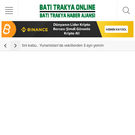
Türkiye Cumhurbaşkanı Erdoğan Batı Trakya Türk Heyetini kabul etti
Yunanistan’da vekillerden 3 ayrı yemin
Y