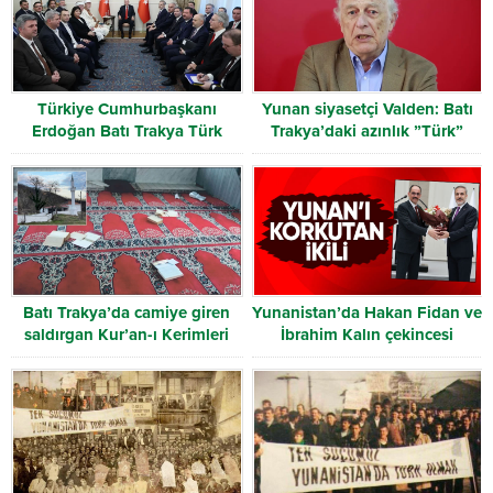
Türkiye Cumhurbaşkanı
Yunan siyasetçi Valden: Batı
Erdoğan Batı Trakya Türk
Trakya’daki azınlık ”Türk”
Heyetini kabul etti
olarak tanınmalı
Batı Trakya’da camiye giren
Yunanistan’da Hakan Fidan ve
saldırgan Kur’an-ı Kerimleri
İbrahim Kalın çekincesi
yırttı