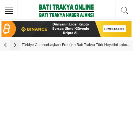
Türkiye Cumhurbaşkanı Erdoğan Batı Trakya Türk Heyetini kabul etti
Y