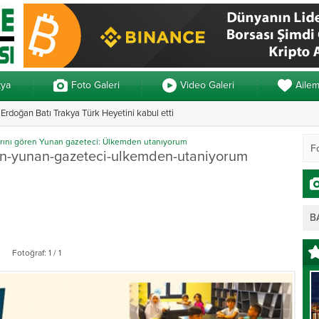
kya
Foto Galeri
Video Galeri
Aile
rdoğan Batı Trakya Türk Heyetini kabul etti
Yunanistan’da ve
arını gören Yunan gazeteci: Ülkemden utanıyorum
ren-yunan-gazeteci-ulkemden-utaniyorum
B
Fotoğraf: 1 / 1