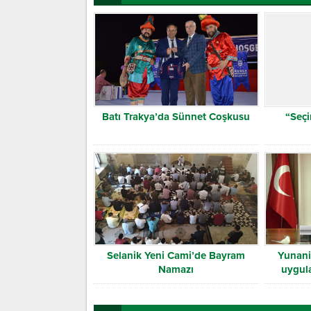
Batı Trakya’da Sünnet Coşkusu
“Seçi
Selanik Yeni Cami’de Bayram
Yunani
Namazı
uygul