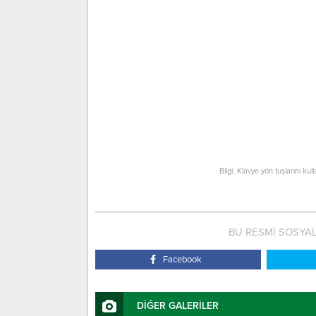
Bilgi: Klavye yön tuşlarını kul
BU RESMİ SOSYA
Facebook
DİĞER GALERİLER