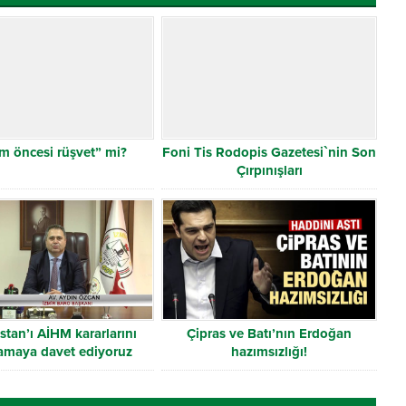
m öncesi rüşvet” mi?
Foni Tis Rodopis Gazetesi`nin Son
Çırpınışları
stan’ı AİHM kararlarını
Çipras ve Batı’nın Erdoğan
amaya davet ediyoruz
hazımsızlığı!