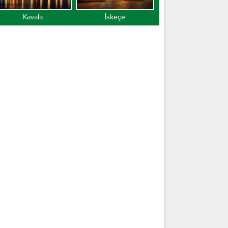
Kavala
İskeçe
Gümülcine