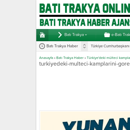
Batı Trakya
e-Batı Tra
Batı Trakya Haber
Türkiye Cumhurbaşkanı E
Anasayfa
»
Batı Trakya Haber
»
Türkiye'deki mülteci kampl
turkiyedeki-multeci-kamplarini-go