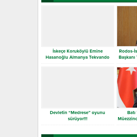
İskeçe Koruköylü Emine
Rodos-İs
Hasanoğlu Almanya Tekvando
Başkanı 
Şampiyonu
Devletin “Medrese” oyunu
Batı
sürüyor!!!
Müezzino