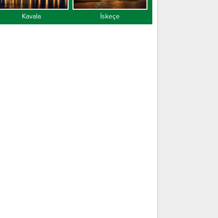
Kavala
İskeçe
Gümülcine