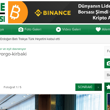
kya
Foto Galeri
Video Galeri
Aile
rdoğan Batı Trakya Türk Heyetini kabul etti
Yunanistan’da ve
r ve eşit davranıyor
yorgo-kirbaki
B
SONRAKİ
Fotoğraf: 1 / 5