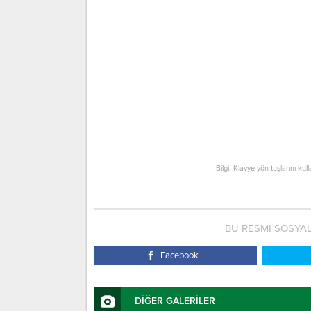
Bilgi: Klavye yön tuşlarını kul
BU RESMİ SOSYA
Facebook
DİĞER GALERİLER