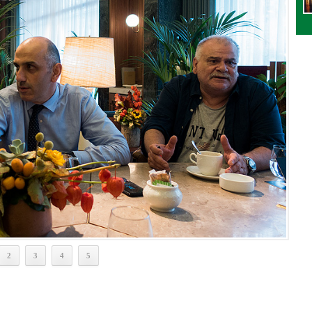
2
3
4
5