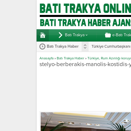
Batı Trakya
e-Batı Tra
Batı Trakya Haber
Türkiye Cumhurbaşkanı E
Anasayfa
»
Batı Trakya Haber
»
Türkiye, Rum Azınlığı koruyo
stelyo-berberakis-manolis-kostidis-