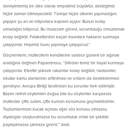
deneyimlemiş bir ülke olarak empatimiz büyüktür, desteğimiz
hiçbir zaman bitmeyecektir. Türkiye hiçbir ülkenin yapmadığını
yapıyor şu an ve milyonlara kapısını açıyor. Bunun kolay
olmadığını biliyoruz. Bu muazzam görevi, sorumluluğu omuzlamak
kolay değildir. Felaketlerden kaçan insanlara haklarını sunmaya
çalışıyorlar. Hepimiz bunu yapmaya çalışıyoruz.”
Göçmenlerin, mültecilerin kendilerine sadece güvenli bir sığınak
aradığına değinen Papandreou, “Sıfırdan temiz bir hayat kurmaya
çalışıyorlar. Elbette yüksek rakamlar kolay değildir, hastaneler,
okullar kamu alanlarının arttırılması ve onların da desteklenmesi
gerekiyor. Avrupa Birliği tarafından bu sorunlar fark edilmiştir.
Bazen nefret söylemleri doğsa bile bu söylemler karşısında
mülteciler çifte zulüm, çifte kurban konumuna geçmektedirler.
Toplumlarımızın kucak açması eğer söz konusu olmazsa,
diyaloglar oluşturulmazsa bu sorumluluk ortak bir şekilde
paylaşılmazsa çıkmaza gireriz.” dedi.