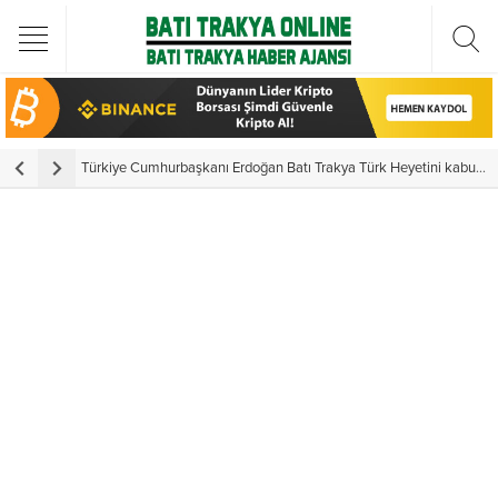
Türkiye Cumhurbaşkanı Erdoğan Batı Trakya Türk Heyetini kabul etti
Y