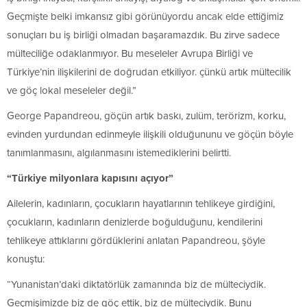
Geçmişte belki imkansız gibi görünüyordu ancak elde ettiğimiz
sonuçları bu iş birliği olmadan başaramazdık. Bu zirve sadece
mülteciliğe odaklanmıyor. Bu meseleler Avrupa Birliği ve
Türkiye’nin ilişkilerini de doğrudan etkiliyor. çünkü artık mültecilik
ve göç lokal meseleler değil.”
George Papandreou, göçün artık baskı, zulüm, terörizm, korku,
evinden yurdundan edinmeyle ilişkili olduğununu ve göçün böyle
tanımlanmasını, algılanmasını istemediklerini belirtti.
“Türkiye milyonlara kapısını açıyor”
Ailelerin, kadınların, çocukların hayatlarının tehlikeye girdiğini,
çocukların, kadınların denizlerde boğulduğunu, kendilerini
tehlikeye attıklarını gördüklerini anlatan Papandreou, şöyle
konuştu:
“Yunanistan’daki diktatörlük zamanında biz de mülteciydik.
Geçmişimizde biz de göç ettik, biz de mülteciydik. Bunu