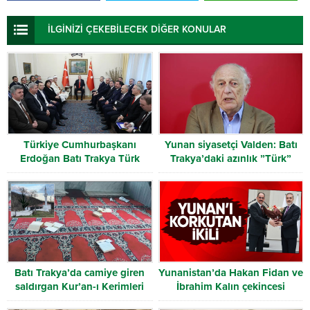
İLGİNİZİ ÇEKEBİLECEK DİĞER KONULAR
Türkiye Cumhurbaşkanı
Yunan siyasetçi Valden: Batı
Erdoğan Batı Trakya Türk
Trakya’daki azınlık ”Türk”
Heyetini kabul etti
olarak tanınmalı
Batı Trakya’da camiye giren
Yunanistan’da Hakan Fidan ve
saldırgan Kur’an-ı Kerimleri
İbrahim Kalın çekincesi
yırttı