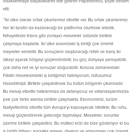
odaklanmaya başladıklarını dile getiren Papandreou, şöyle devam
etti:
“İki ülke olarak ortak çıkarlarımız elbette var. Bu ortak çıkarlarımızı
her iki tarafın da kazanacağı bir platforma oturtmak istedik.
Nihayetinde Kıbrıs gibi zorlayıcı meseleler üstünde birlikte
çalışmaya başladık. İki ülke arasındaki iş birliği çok önemli
meyveler verebilir. Bu sonuçların oluşturacağı refah ve barış iki
ülkeyi aşarak bölgeyi güçlendirebilir, bu göç dünyaya yansıyabilir,
çok daha net ve iyi sonuçlar doğurabilir. Kosova zamanındaki
Filistin meselesindeki iş birliğimizi hatırlıyorum, nüfusumuz
hissedilmişti. Birlikte çalışabilirsek bu bütün bölgenin çıkarınadır.
Bu mesajı elbette halklarımıza da aktarıyoruz ve vatandaşlarımızda
pek çok farklı alanda birlikte çalışmakta. Ekonomimiz, turizm
faaliyetlerimiz elbette tüm Avrupa’yı kapsayacak nitelikte. Bu ruhu,
mesajı güçlendirerek geleceğe taşımalıyız. Meseleler, sorunlar
üzerine birlikte çalışabiliriz. Bu mülteci krizi de bize gösteriyor ki bu
iş birliği ihtiyacı, karşılıklı anlayış, diyalog ve anlaşmalar çok önemli.