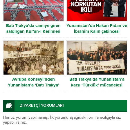
Batı Trakya’da camiye giren
Yunanistan’da Hakan Fidan ve
saldırgan Kur’an-ı Kerimleri
İbrahim Kalın çekincesi
yırttı
Avrupa Konseyi’nden
Batı Trakya’da Yunanistan’a
Yunanistan’a ‘Batı Trakya’
karşı ‘Türklük’ mücadelesi
uyarısı
ZİYARETÇİ YORUMLARI
Henüz yorum yapılmamış. İlk yorumu aşağıdaki form aracılığıyla siz
yapabilirsiniz.