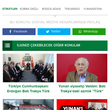
ETİKETLER:
KÜBRA DAĞLI
RODOS ADASI
TEKVANDO
YUNANISTAN
BU KONUYU SOSYAL MEDYA HESAPLARINDA PAYLAŞ
Facebook
Twitter
WhatsApp
İLGİNİZİ ÇEKEBİLECEK DİĞER KONULAR
Türkiye Cumhurbaşkanı
Yunan siyasetçi Valden: Batı
Erdoğan Batı Trakya Türk
Trakya’daki azınlık ”Türk”
Heyetini kabul etti
olarak tanınmalı