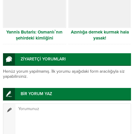
Yannis Butaris: Osmanlı`nın
Azınlığa dernek kurmak hala
şehirdeki kimliğini
yasak!
göstermeliyiz
ZİYARETÇİ YORUMLARI
Henüz yorum yapılmamış. İlk yorumu aşağıdaki form aracılığıyla siz
yapabilirsiniz.
BİR YORUM YAZ