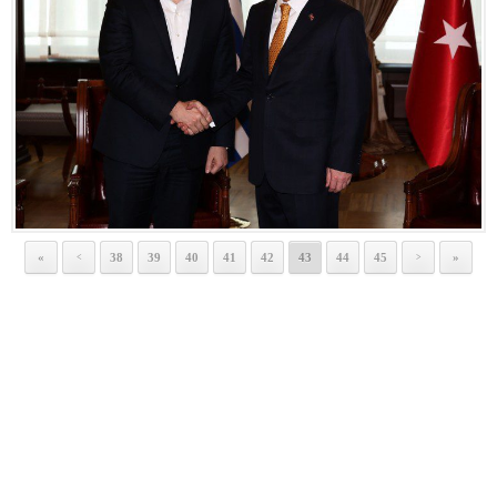
«
38
39
40
41
42
43
44
45
»
<
>