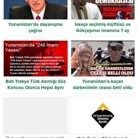
Yunanistan’da dayanışma
İskeçe seçilmiş müftüsü ve
çağrısı
Gökçepınar imamına 7 ay
hapis cezası
Batı Trakya Türk Azınlığı Söz
Yunanistan’a kaçan
Konusu Olunca Hepsi Aynı
darbecilerin cezası belli oldu