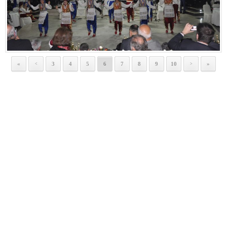
«
3
4
5
6
7
8
9
10
»
<
>