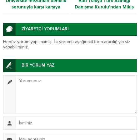
Üniversite mezunları denklik
Batı Trakya Türk Azınlığı
sorunuyla karşı karşıya
Danışma Kurulu’ndan Mikis
Theodorakis’e Cevap
ZİYARETÇİ YORUMLARI
Henüz yorum yapılmamış. İlk yorumu aşağıdaki form aracılığıyla siz
yapabilirsiniz.
BİR YORUM YAZ