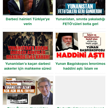
Darbeci hainleri Türkiye’ye
Yunanistan, sınırda yakaladığı
verin
FETÖ’cüleri botla geri
gönderdi
Yunanistan’a kaçan darbeci
Yunan Başpiskopos İeronimos
askerler için mahkeme süreci
haddini aştı: İslam ve
yeniden başlıyor
Müslümanlara yönelik skandal
sözler