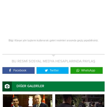
Bilgi: Klavye yön tuşlarını kullanarak galeri resimleri arasında geçiş yapabilirsiniz.
BU RESMİ SOSYAL MEDYA HESAPLARINDA PAYLAŞ
Facebook
Twitter
WhatsApp
DİĞER GALERİLER