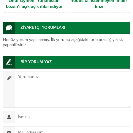
Onur Öymen: Yunanistan
Rodos’ta ‘istenmeyen imam’
Lozan’ı açık açık ihlal ediyor
krizi
ZİYARETÇİ YORUMLARI
Henüz yorum yapılmamış. İlk yorumu aşağıdaki form aracılığıyla siz
yapabilirsiniz.
BİR YORUM YAZ