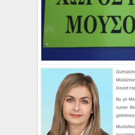
Gümülcin
Müslümanl
Devlet Ha
Bu yıl Ma
sunan Bel
getirilmes
Mustafa
duyarlı