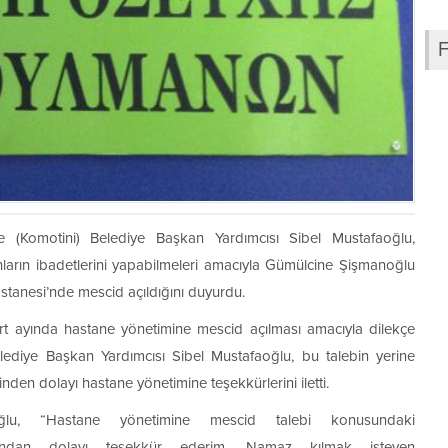
e (Komotini) Belediye Başkan Yardımcısı Sibel Mustafaoğlu,
arın ibadetlerini yapabilmeleri amacıyla Gümülcine Şişmanoğlu
stanesi’nde mescid açıldığını duyurdu.
rt ayında hastane yönetimine mescid açılması amacıyla dilekçe
ediye Başkan Yardımcısı Sibel Mustafaoğlu, bu talebin yerine
inden dolayı hastane yönetimine teşekkürlerini iletti.
oğlu, “Hastane yönetimine mescid talebi konusundaki
lığından dolayı teşekkür ederim. Namaz kılmak isteyen