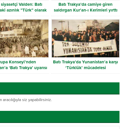
siyasetçi Valden: Batı
Batı Trakya’da camiye giren
aki azınlık ”Türk” olarak
saldırgan Kur’an-ı Kerimleri yırttı
tanınmalı
rupa Konseyi’nden
Batı Trakya’da Yunanistan’a karşı
n’a ‘Batı Trakya’ uyarısı
‘Türklük’ mücadelesi
acılığıyla siz yapabilirsiniz.