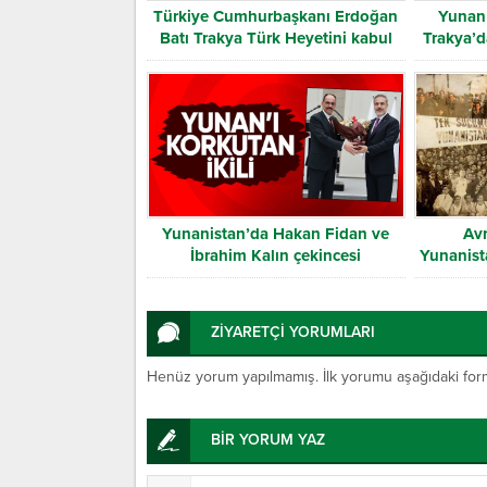
Türkiye Cumhurbaşkanı Erdoğan
Yunan 
Batı Trakya Türk Heyetini kabul
Trakya’d
etti
Yunanistan’da Hakan Fidan ve
Av
İbrahim Kalın çekincesi
Yunanista
ZİYARETÇİ YORUMLARI
Henüz yorum yapılmamış. İlk yorumu aşağıdaki form ar
BİR YORUM YAZ