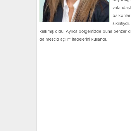
vatandaşl
balkonlar
sıkıntıyd
kalkmış oldu. Ayrıca bölgemizde buna benzer di
da mescid açılır.” ifadelerini kullandı.