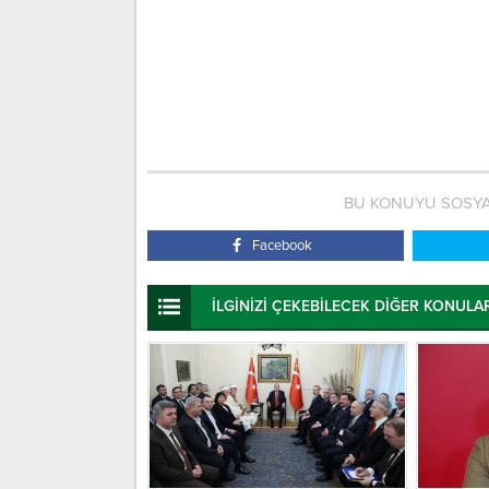
BU KONUYU SOSYA
Facebook
İLGİNİZİ ÇEKEBİLECEK DİĞER KONULA