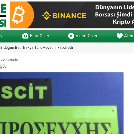
kya
Foto Galeri
Video Galeri
Aile
rdoğan Batı Trakya Türk Heyetini kabul etti
Yunanistan’da ve
ide kavuştu
ştu